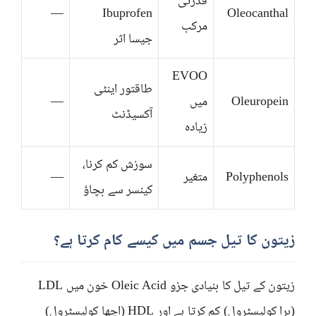
قدرتی
—
Ibuprofen
Oleocanthal
مرکب
جیسا اثر
EVOO
طاقتور اینٹی
Oleuropein
میں
—
آکسیڈنٹ
زیادہ
سوزش کم کرنا،
Polyphenols
متغیر
—
کینسر سے بچاؤ
زیتون کا تیل جسم میں کیسے کام کرتا ہے؟
زیتون کے تیل کا بنیادی جزو Oleic Acid خون میں LDL
(برا کولیسٹرول) کم کرتا ہے اور HDL (اچھا کولیسٹرول)