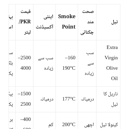
صحت
قیمت
Smoke
اینٹی
بہترین
تیل
مند
PKR/
Point
آکسیڈنٹ
استعما
چکنائی
لیٹر
Extra
سب
سلاد،
Virgin
160–
سب سے
2500–
سے
ہلکا
Olive
190°C
زیادہ
4000
زیادہ
پکانا
Oil
ناریل کا
1500–
بیکنگ،
درمیانہ
177°C
درمیانہ
تیل
2500
پکانا
400–
ہر قسم
کینولا تیل
اچھی
200°C
کم