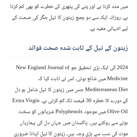
میں مدد کرتا ہے اور پتے کی پتھری کے خطرے کو بھی کم کرتا
ہے۔ روزانہ ایک سے دو چمچ زیتون کا تیل جگر کی صحت کے
لیے انتہائی مفید ہے۔
زیتون کے تیل کے ثابت شدہ صحت فوائد
2024 کی ایک بڑی تحقیق جو New England Journal of
Medicine میں شائع ہوئی، اس نے ثابت کیا کہ
Mediterranean Diet جس میں زیتون کا تیل شامل ہو دل
کے دورے کا خطرہ 30 فیصد تک کم کرتی ہے۔ Extra Virgin
Olive Oil میں موجود Polyphenols شریانوں کو سخت
ہونے سے روکتے ہیں۔ پاکستان میں جہاں دل کی بیماریاں
موت کی سب سے بڑی وجہ ہیں، زیتون کا تیل اپنانا ضروری