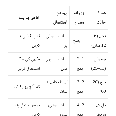
عمر /
روزانہ
بہترین
خاص ہدایت
حالت
مقدار
استعمال
بچے (6–
سلاد یا روٹی
ڈیپ فرائی نہ
1 چمچ
12 سال)
پر
کریں
نوجوان
1–2
سلاد یا سبزی
مکھن کی جگہ
(13–25)
چمچ
میں
استعمال کریں
بالغ (26–
2–3
کھانا پکانے +
کم آنچ پر پکائیں
60)
چمچ
سلاد
دل کے
2–4
سلاد، روٹی،
دوسرے تیل بند
مریض
چمچ
سبزی
کریں