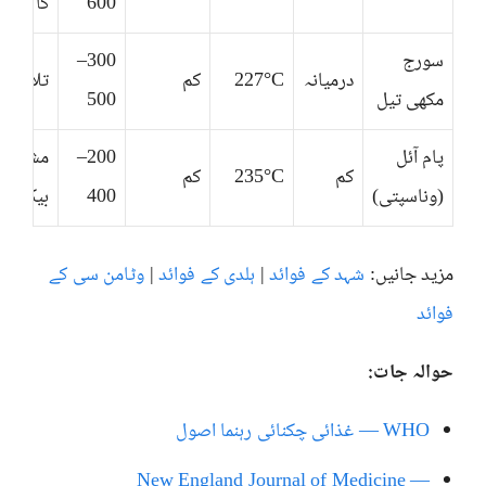
600
کا پکانا
سورج
300–
درمیانہ
227°C
کم
تلائی
مکھی تیل
500
پام آئل
200–
مشینی
کم
235°C
کم
(وناسپتی)
400
بیکری
مزید جانیں:
شہد کے فوائد
|
ہلدی کے فوائد
|
وٹامن سی کے
فوائد
حوالہ جات:
WHO — غذائی چکنائی رہنما اصول
New England Journal of Medicine —