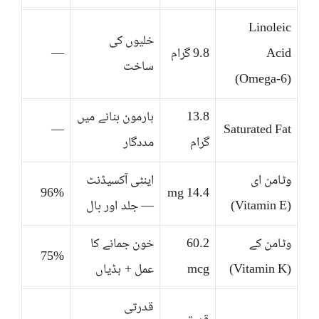
Linoleic
خلیوں کی
Acid
9.8 گرام
—
ساخت
(Omega-6)
13.8
ہارمون بنانے میں
—
Saturated Fat
گرام
مددگار
وٹامن ای
اینٹی آکسیڈنٹ
96%
14.4 mg
(Vitamin E)
— جلد اور بال
وٹامن کے
60.2
خون جمانے کا
75%
(Vitamin K)
mcg
عمل + ہڈیاں
قدرتی