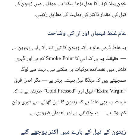
خون پتلا کرنے کا عمل بڑھا سکتا ہے۔ موٹاپے میں زیتون کے
تیل کی مقدار ڈاکٹر کی ہدایت کے مطابق رکھیں۔
عام غلط فہمیاں اور ان کی وضاحت
یہ غلط فہمی عام ہے کہ زیتون کا تیل تلنے کے لیے بہترین ہے
— حقیقت یہ ہے کہ اس کا Smoke Point کم ہے اور گہری
تلائی میں نقصاندہ مرکبات بن سکتے ہیں۔ بہت سے لوگ
سمجھتے ہیں کہ مہنگا تیل ہمیشہ بہتر ہے — مگر اصل فرق
“Extra Virgin” لیبل اور “Cold Pressed” طریقہ ہے نہ کہ
قیمت۔ یہ بھی غلط ہے کہ زیتون کا تیل کھانے سے فوری وزن
کم ہوتا ہے — یہ چکنائی ہے اور اعتدال ضروری ہے۔
زیتون کے تیل کے بارے میں اکثر پوچھے گئے