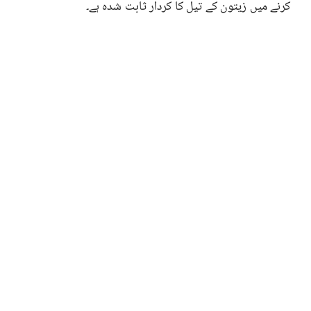
کرنے میں زیتون کے تیل کا کردار ثابت شدہ ہے۔