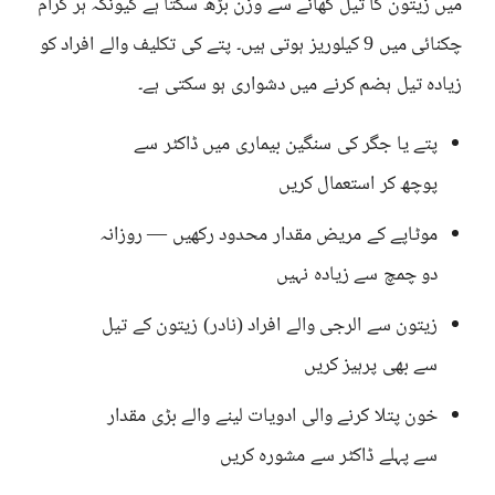
میں زیتون کا تیل کھانے سے وزن بڑھ سکتا ہے کیونکہ ہر گرام
چکنائی میں 9 کیلوریز ہوتی ہیں۔ پتے کی تکلیف والے افراد کو
زیادہ تیل ہضم کرنے میں دشواری ہو سکتی ہے۔
پتے یا جگر کی سنگین بیماری میں ڈاکٹر سے
پوچھ کر استعمال کریں
موٹاپے کے مریض مقدار محدود رکھیں — روزانہ
دو چمچ سے زیادہ نہیں
زیتون سے الرجی والے افراد (نادر) زیتون کے تیل
سے بھی پرہیز کریں
خون پتلا کرنے والی ادویات لینے والے بڑی مقدار
سے پہلے ڈاکٹر سے مشورہ کریں