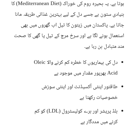
ہوتا ہے۔ یہ بحیرہ روم کی خوراک (Mediterranean Diet) کا
بنیادی ستون ہے جسے دل کے لیے بہترین غذائی طریقہ مانا
جاتا ہے۔ پاکستان میں زیتون کا تیل اب گھروں میں بھی
استعمال ہونے لگا ہے اور سرخ مرچ کے تیل یا گھی کا صحت
مند متبادل بن رہا ہے۔
دل کی بیماریوں کا خطرہ کم کرنے والا Oleic
Acid بھرپور مقدار میں موجود ہے
طاقتور اینٹی آکسیڈنٹ اور اینٹی سوزش
خصوصیات رکھتا ہے
بلڈ پریشر اور برے کولیسٹرول (LDL) کو کم
کرنے میں مددگار ہے