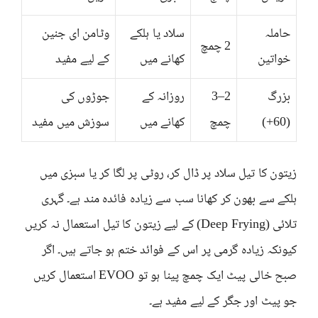
حاملہ
سلاد یا ہلکے
وٹامن ای جنین
2 چمچ
خواتین
کھانے میں
کے لیے مفید
بزرگ
2–3
روزانہ کے
جوڑوں کی
(60+)
چمچ
کھانے میں
سوزش میں مفید
زیتون کا تیل سلاد پر ڈال کر، روٹی پر لگا کر یا سبزی میں
ہلکے سے بھون کر کھانا سب سے زیادہ فائدہ مند ہے۔ گہری
تلائی (Deep Frying) کے لیے زیتون کا تیل استعمال نہ کریں
کیونکہ زیادہ گرمی پر اس کے فوائد ختم ہو جاتے ہیں۔ اگر
صبح خالی پیٹ ایک چمچ پینا ہو تو EVOO استعمال کریں
جو پیٹ اور جگر کے لیے مفید ہے۔