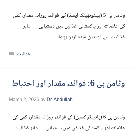
وٹامن بی 5 (پینٹوتھینک ایسڈ) کے فوائد، روزانہ مقدار، کمی
کی علامات اور پاکستانی غذاؤں میں دستیابی — ماہر
غذائیت سے تصدیق شدہ اردو رہنما۔
Categories
غذائیت
وٹامن بی 6: فوائد، مقدار اور احتیاط
March 2, 2026
by
Dr. Abdullah
وٹامن بی 6 (پائریڈوکسین) کے فوائد، روزانہ مقدار، کمی کی
علامات اور پاکستانی غذاؤں میں دستیابی — ماہر غذائیت