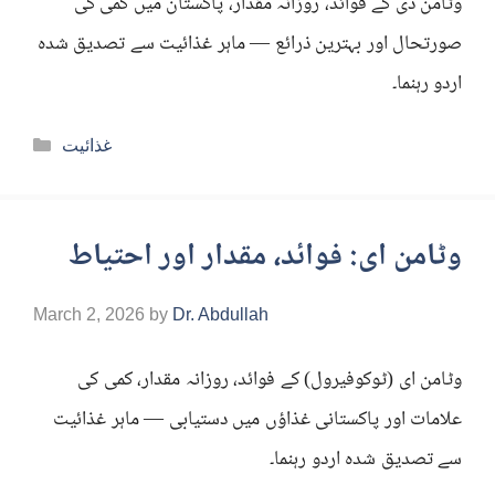
وٹامن ڈی کے فوائد، روزانہ مقدار، پاکستان میں کمی کی
صورتحال اور بہترین ذرائع — ماہر غذائیت سے تصدیق شدہ
اردو رہنما۔
Categories
غذائیت
وٹامن ای: فوائد، مقدار اور احتیاط
March 2, 2026
by
Dr. Abdullah
وٹامن ای (ٹوکوفیرول) کے فوائد، روزانہ مقدار، کمی کی
علامات اور پاکستانی غذاؤں میں دستیابی — ماہر غذائیت
سے تصدیق شدہ اردو رہنما۔