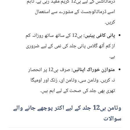
ڈرماٹائٹس کے لیے بی12 کریم مفید رہی ہے۔ تاہم
اسے ڈرماٹالوجسٹ کے مشورے سے استعمال
کریں۔
پانی کافی پیئیں:
بی12 کے ساتھ ساتھ روزانہ کم
از کم آٹھ گلاس پانی جلد کی نمی کے لیے ضروری
ہے۔
متوازن خوراک اپنائیں:
صرف بی12 پر انحصار
نہ کریں۔ وٹامن سی، وٹامن ای، زنک اور اومیگا
تھری بھی جلد کی صحت کے لیے اہم ہیں۔
وٹامن بی12 جلد کے لیے اکثر پوچھے جانے والے
سوالات