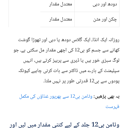
دودھ اور دہی
معتدل مقدار
چکن اور مٹن
معتدل مقدار
روزانہ ایک انڈا، ایک گلاس دودھ یا دہی اور تھوڑا گوشت
کھانے سے جسم کو بی12 کی اچھی مقدار مل سکتی ہے۔ جو
لوگ سبزی خور ہیں یا ڈیری سے پرہیز کرتے ہیں، انہیں
سپلیمنٹ کے بارے میں ڈاکٹر سے بات کرنی چاہیے کیونکہ
پودوں سے بی12 قدرتی طور پر نہیں ملتا۔
یہ بھی پڑھیں:
وٹامن بی12 سے بھرپور غذاؤں کی مکمل
فہرست
وٹامن بی12 جلد کے لیے کتنی مقدار میں لیں اور