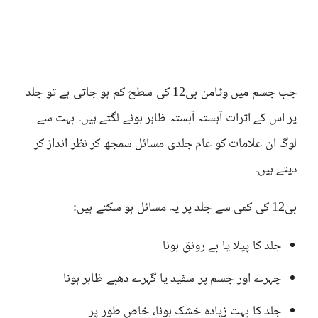
جب جسم میں وٹامن بی12 کی سطح کم ہو جاتی ہے تو جلد
پر اس کے اثرات آہستہ آہستہ ظاہر ہونے لگتے ہیں۔ بہت سے
لوگ ان علامات کو عام جلدی مسائل سمجھ کر نظر انداز کر
دیتے ہیں۔
بی12 کی کمی سے جلد پر یہ مسائل ہو سکتے ہیں:
جلد کا پیلا یا بے رونق ہونا
چہرے اور جسم پر سفید یا گہرے دھبے ظاہر ہونا
جلد کا بہت زیادہ خشک ہونا، خاص طور پر