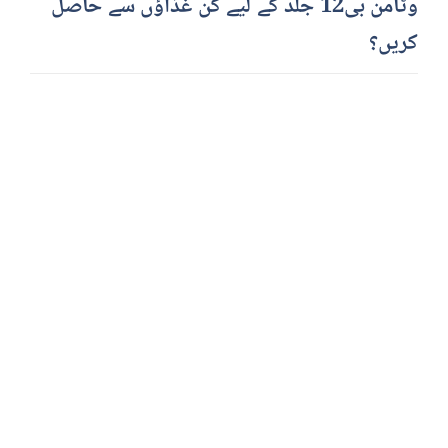
وٹامن بی12 جلد کے لیے کن غذاؤں سے حاصل
کریں؟