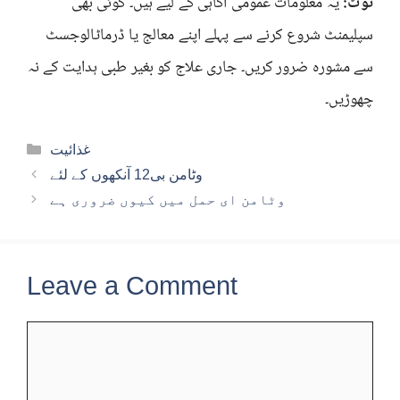
نوٹ:
یہ معلومات عمومی آگاہی کے لیے ہیں۔ کوئی بھی
سپلیمنٹ شروع کرنے سے پہلے اپنے معالج یا ڈرماٹالوجسٹ
سے مشورہ ضرور کریں۔ جاری علاج کو بغیر طبی ہدایت کے نہ
چھوڑیں۔
Categories
غذائیت
وٹامن بی12 آنکھوں کے لئے
وٹامن ای حمل میں کیوں ضروری ہے
Leave a Comment
Comment