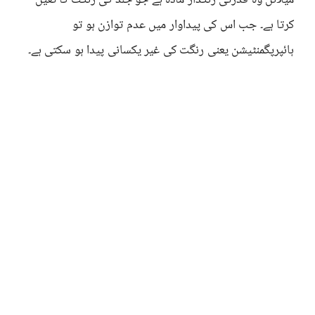
میلانن وہ قدرتی رنگدار مادہ ہے جو جلد کی رنگت کا تعین
کرتا ہے۔ جب اس کی پیداوار میں عدم توازن ہو تو
ہائپرپگمنٹیشن یعنی رنگت کی غیر یکسانی پیدا ہو سکتی ہے۔