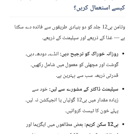
کیسے استعمال کریں؟
وٹامن بی12 جلد کو دو بنیادی طریقوں سے فائدہ دے سکتا
ہے — غذا کے ذریعے اور سپلیمنٹ کے ذریعے۔
روزانہ خوراک کو ترجیح دیں:
انڈے، دودھ، دہی،
گوشت اور مچھلی کو معمول میں شامل رکھیں۔
قدرتی ذریعہ سب سے بہترین ہے۔
سپلیمنٹ ڈاکٹر کے مشورے سے لیں:
خود سے
زیادہ مقدار میں بی12 گولیاں یا انجیکشن نہ لیں۔
پہلے خون کا ٹیسٹ کروائیں۔
بی12 سکن کریم:
بعض مطالعوں میں ایگزیما اور