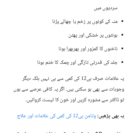
سردیوں میں
منہ کے کونوں پر زخم یا چھالے پڑنا
ہونٹوں پر خشکی اور پھٹن
ناخنوں کا کمزور اور بھربھرا ہونا
جلد کی قدرتی تازگی اور چمک کا ختم ہونا
یہ علامات صرف بی12 کی کمی سے ہی نہیں بلکہ دیگر
وجوہات سے بھی ہو سکتی ہیں۔ اگر یہ کافی عرصے سے ہوں
تو ڈاکٹر سے مشورہ کریں اور خون کا ٹیسٹ کروائیں۔
یہ بھی پڑھیں:
وٹامن بی12 کی کمی کی علامات اور علاج