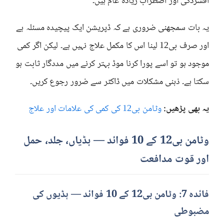
افسردگی اور اضطراب زیادہ عام ہیں۔
یہ بات سمجھنی ضروری ہے کہ ڈپریشن ایک پیچیدہ مسئلہ ہے
اور صرف بی12 لینا اس کا مکمل علاج نہیں ہے۔ لیکن اگر کمی
موجود ہو تو اسے پورا کرنا موڈ بہتر کرنے میں مددگار ثابت ہو
سکتا ہے۔ ذہنی مشکلات میں ڈاکٹر سے ضرور رجوع کریں۔
یہ بھی پڑھیں:
وٹامن بی12 کی کمی کی علامات اور علاج
وٹامن بی12 کے 10 فوائد — ہڈیاں، جلد، حمل
اور قوت مدافعت
فائدہ 7: وٹامن بی12 کے 10 فوائد — ہڈیوں کی
مضبوطی