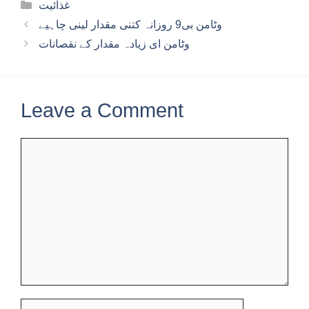
Categories
غذائیت
وٹامن بی9 روزانہ کتنی مقدار لینی چاہیے
وٹامن ای زیادہ مقدار کے نقصانات
Leave a Comment
Comment
Name