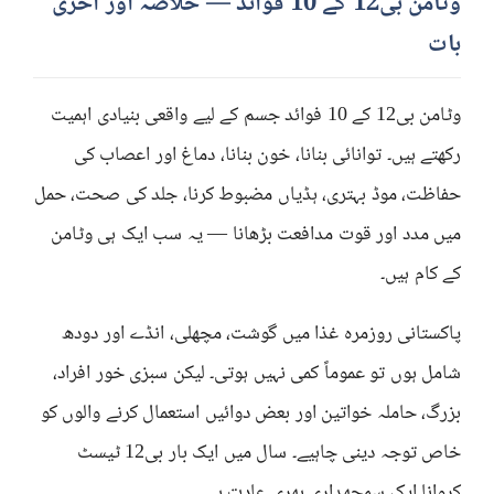
وٹامن بی12 کے 10 فوائد — خلاصہ اور آخری
بات
وٹامن بی12 کے 10 فوائد جسم کے لیے واقعی بنیادی اہمیت
رکھتے ہیں۔ توانائی بنانا، خون بنانا، دماغ اور اعصاب کی
حفاظت، موڈ بہتری، ہڈیاں مضبوط کرنا، جلد کی صحت، حمل
میں مدد اور قوت مدافعت بڑھانا — یہ سب ایک ہی وٹامن
کے کام ہیں۔
پاکستانی روزمرہ غذا میں گوشت، مچھلی، انڈے اور دودھ
شامل ہوں تو عموماً کمی نہیں ہوتی۔ لیکن سبزی خور افراد،
بزرگ، حاملہ خواتین اور بعض دوائیں استعمال کرنے والوں کو
خاص توجہ دینی چاہیے۔ سال میں ایک بار بی12 ٹیسٹ
کروانا ایک سمجھداری بھری عادت ہے۔