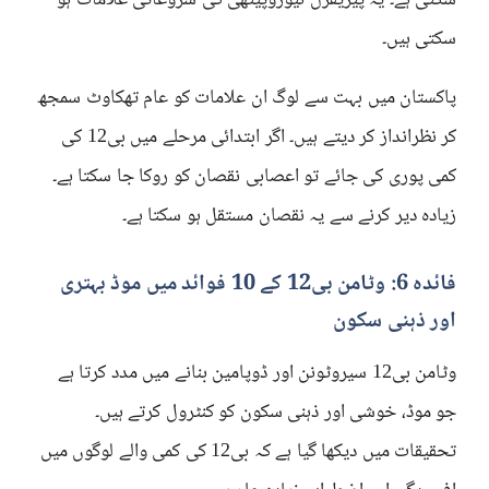
سکتی ہے۔ یہ پیریفرل نیوروپیتھی کی شروعاتی علامات ہو
سکتی ہیں۔
پاکستان میں بہت سے لوگ ان علامات کو عام تھکاوٹ سمجھ
کر نظرانداز کر دیتے ہیں۔ اگر ابتدائی مرحلے میں بی12 کی
کمی پوری کی جائے تو اعصابی نقصان کو روکا جا سکتا ہے۔
زیادہ دیر کرنے سے یہ نقصان مستقل ہو سکتا ہے۔
فائدہ 6: وٹامن بی12 کے 10 فوائد میں موڈ بہتری
اور ذہنی سکون
وٹامن بی12 سیروٹونن اور ڈوپامین بنانے میں مدد کرتا ہے
جو موڈ، خوشی اور ذہنی سکون کو کنٹرول کرتے ہیں۔
تحقیقات میں دیکھا گیا ہے کہ بی12 کی کمی والے لوگوں میں