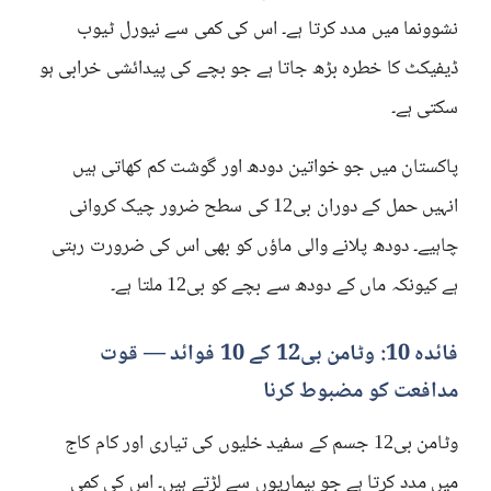
نشوونما میں مدد کرتا ہے۔ اس کی کمی سے نیورل ٹیوب
ڈیفیکٹ کا خطرہ بڑھ جاتا ہے جو بچے کی پیدائشی خرابی ہو
سکتی ہے۔
پاکستان میں جو خواتین دودھ اور گوشت کم کھاتی ہیں
انہیں حمل کے دوران بی12 کی سطح ضرور چیک کروانی
چاہیے۔ دودھ پلانے والی ماؤں کو بھی اس کی ضرورت رہتی
ہے کیونکہ ماں کے دودھ سے بچے کو بی12 ملتا ہے۔
فائدہ 10: وٹامن بی12 کے 10 فوائد — قوت
مدافعت کو مضبوط کرنا
وٹامن بی12 جسم کے سفید خلیوں کی تیاری اور کام کاج
میں مدد کرتا ہے جو بیماریوں سے لڑتے ہیں۔ اس کی کمی