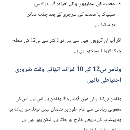
معدے کی بیماریوں والے افراد:
گیسٹرائٹس،
سیلیاک یا معدے کی سرجری کے بعد جذب متاثر
ہو سکتا ہے۔
اگر آپ ان گروہوں میں سے ہیں تو ڈاکٹر سے بی12 کی سطح
چیک کروانا سمجھداری ہے۔
وٹامن بی12 کے 10 فوائد اٹھاتے وقت ضروری
احتیاطی باتیں
وٹامن بی12 پانی میں گھلنے والا وٹامن ہے اس لیے اس کی
معمولی زیادتی سے عام طور پر نقصان نہیں ہوتا۔ جو زیادہ ہو
وہ پیشاب کے ذریعے خارج ہو جاتا ہے۔ لیکن پھر بھی بے