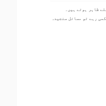
ب سے پہلے ظاہر ہوتے ہیں۔
کمی رہے تو مسائل سنجیدہ