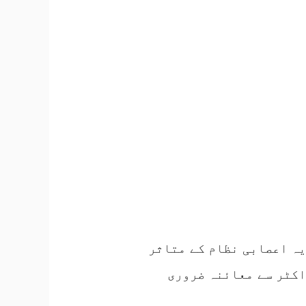
یہ اعصابی نظام کے متاثر
ڈاکٹر سے معائنہ ضروری