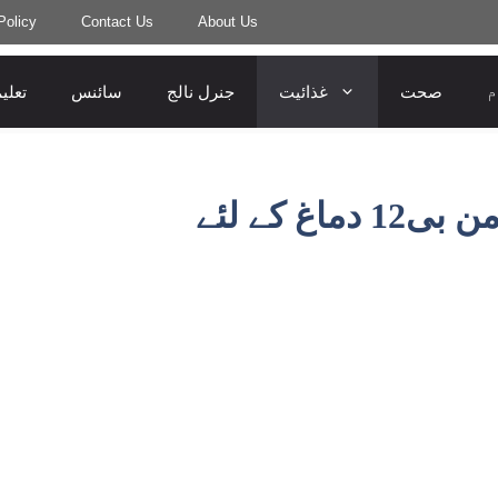
Policy
Contact Us
About Us
م
صحت
غذائیت
جنرل نالج
سائنس
تعلی
ی12 دماغ کے لئے