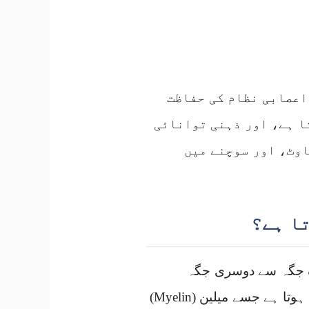
 یہ اعصابی نظام کی حفاظت
ا ہے، اور ذہنی توانائی
اوٹ، اور سوچنے میں
یک جگہ سے دوسری جگہ
پہنچاتے ہیں۔ ان ریشوں کے گرد ایک چکنائی دار حفاظتی غلاف ہوتا ہے جسے میلین (Myelin)