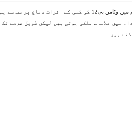
جسم میں وٹامن بی12 کی کمی کے اثرات دماغ پر س
اء میں علامات ہلکی ہوتی ہیں لیکن طویل عرصے تک 
کتے ہیں۔