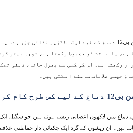
وٹامن بی12 دماغ کے لیے ایک ناگزیر غذائی جزو ہے۔
 ہے، یادداشت کو مضبوط رکھتا ہے، توجہ بہتر کرت
ار رکھتا ہے۔ اس کی کمی سے بھول جانا، ذہنی تھک
اؤ جیسی علامات سامنے آ سکتی ہیں۔
کے لیے کس طرح کام کرتا ہے؟
ے دماغ میں لاکھوں اعصابی ریشے ہوتے ہیں جو سگنل ا