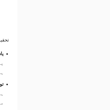
تحقیق سے ث
یا
یا
ہے
تو
ہو
من