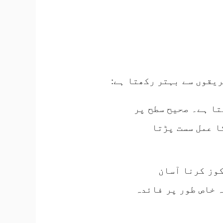
ھتا ہے۔ صحیح سطح پر
ا عمل سست پڑتا
مرکوز کرنا آسان
 خاص طور پر فائدہ