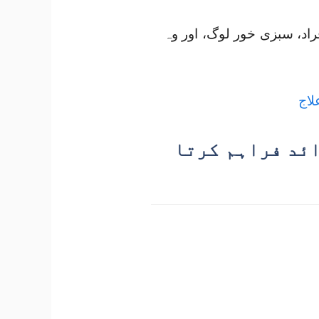
اد، سبزی خور لوگ، اور وہ
م فوائد فراہم کرتا