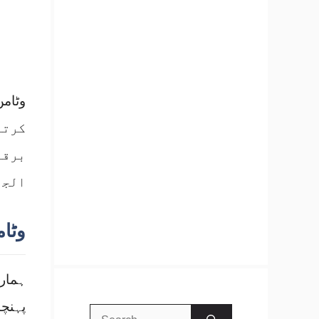
کرتا
برقر
الجھ
وٹامن بی12 دماغ 
ہمار
Search