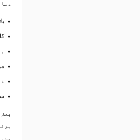
دماغ
با
کا
بغ
مو
فی
سو
بعض 
ہونے
ہے۔