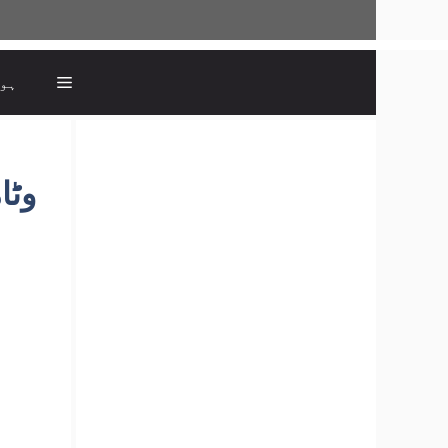
ہو
وٹامن ب