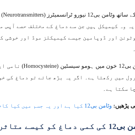
اس ک
یہ وہ کیمیکل ہیں جن سے دماغ کے مختلف حصے آپس م
ٹونن اور ڈوپامین جیسے کیمیکلز موڈ اور خوشی کے
وٹامن بی12 خون میں ہ
ول میں رکھتا ہے۔ اگر یہ بڑھ جائے تو دماغ کی خو
ا سکتا ہے۔
ی پڑھیں:
وٹامن بی12 کیا ہے اور یہ جسم میں کیا کام کرتا ہے
 دماغ کو کیسے متاثر کرتی ہے؟