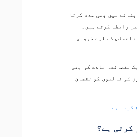
ے ساتھ وٹامن بی12 نیورو ٹرانسمیٹرز (Neurotransmitters) بنانے میں بھی مدد کرتا
یں رابطہ کرتے ہیں۔
 احساس کے لیے ضروری
ومو سیسٹین (Homocysteine) نامی ایک نقصاندہ مادے کو بھی
ن کی نالیوں کو نقصان