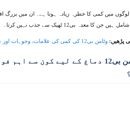
وگوں میں کمی کا خطرہ زیادہ ہوتا ہے۔ ان میں بزرگ افر
 ہیں جن کا معدہ بی12 ٹھیک سے جذب نہیں کرتا۔
ی پڑھیں:
وٹامن بی12 کی کمی کی علامات، وجوہات اور علاج
وٹامن بی12 دماغ کے لیے کون سے اہ