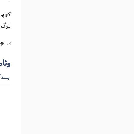
کچھ ل
لوگ شامل
یہ بھ
ہے؟