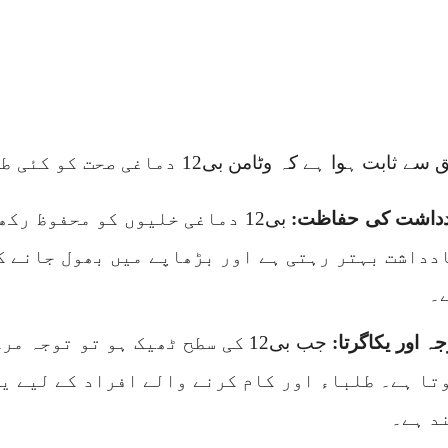
ابت ہوا ہے کہ وٹامن بی12 دماغی صحت کو کئی طریقوں سے بہتر رکھتا ہے:
دداشت کی حفاظت:
بی12 دماغی خلیوں کو محفوظ رک
دداشت بہتر رہتی ہے اور بڑھاپے میں بھول جانے ک
۔
جہ اور یکاگرتا:
جب بی12 کی سطح ٹھیک ہو تو توجہ 
تا ہے۔ طلباء اور کام کرنے والے افراد کے لیے یہ
د ہے۔