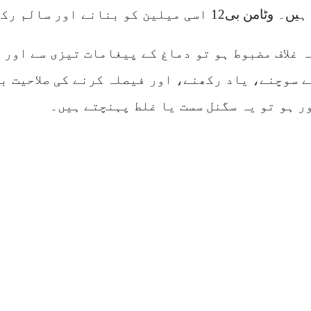
بی12 اسی میلین کو بنانے اور سالم رکھنے کے لیے ضروری ہے۔
ہ غلاف مضبوط ہو تو دماغ کے پیغامات تیزی سے اور 
ے سوچنے، یاد رکھنے، اور فیصلہ کرنے کی صلاحیت ب
ر ہو تو یہ سگنل سست یا غلط پہنچتے ہیں۔