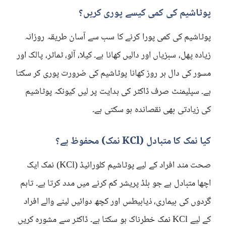
پوٹاشیم کی کمی کیسے پوری کریں؟
پوٹاشیم کی کمی پورا کرنے کا سب سے آسان طریقہ روزانہ
زیادہ پھل، سبزیاں اور دالیں کھانا ہے۔ کیلا، آلو، ٹماٹر، پالک اور
مسور کی دال ہر روز کھانا پوٹاشیم کی ضرورت پوری کر سکتا
ہے۔ سپلیمنٹ صرف ڈاکٹر کی ہدایت پر لیں کیونکہ پوٹاشیم
کی زیادتی بھی نقصاندہ ہو سکتی ہے۔
کیا نمک کا متبادل (KCl نمک) محفوظ ہے؟
صحت مند افراد کے لیے پوٹاشیم کلورائیڈ (KCl) نمک ایک
اچھا متبادل ہے جو بلڈ پریشر کم کرنے میں مدد کرتا ہے۔ تاہم
گردوں کی بیماری، ذیابیطس اور کچھ دوائیں لینے والے افراد
کے لیے KCl نمک خطرناک ہو سکتا ہے۔ ڈاکٹر سے مشورہ کریں