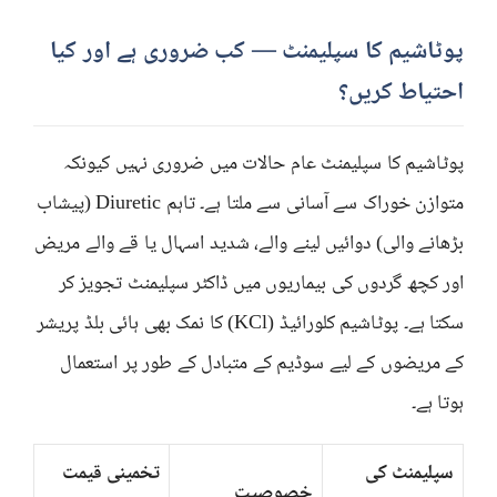
پوٹاشیم کا سپلیمنٹ — کب ضروری ہے اور کیا
احتیاط کریں؟
پوٹاشیم کا سپلیمنٹ عام حالات میں ضروری نہیں کیونکہ
متوازن خوراک سے آسانی سے ملتا ہے۔ تاہم Diuretic (پیشاب
بڑھانے والی) دوائیں لینے والے، شدید اسہال یا قے والے مریض
اور کچھ گردوں کی بیماریوں میں ڈاکٹر سپلیمنٹ تجویز کر
سکتا ہے۔ پوٹاشیم کلورائیڈ (KCl) کا نمک بھی ہائی بلڈ پریشر
کے مریضوں کے لیے سوڈیم کے متبادل کے طور پر استعمال
ہوتا ہے۔
سپلیمنٹ کی
تخمینی قیمت
خصوصیت