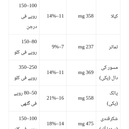
100–150
کیلا
358 mg
11–14%
روپے فی
درجن
80–150
ٹماٹر
237 mg
7–9%
روپے فی کلو
مسور کی
250–350
11–14%
369 mg
دال (پکی)
روپے فی کلو
پالک
50–80 روپے
16–21%
558 mg
(پکی)
فی گٹھی
شکرقندی
100–150
14–18%
475 mg