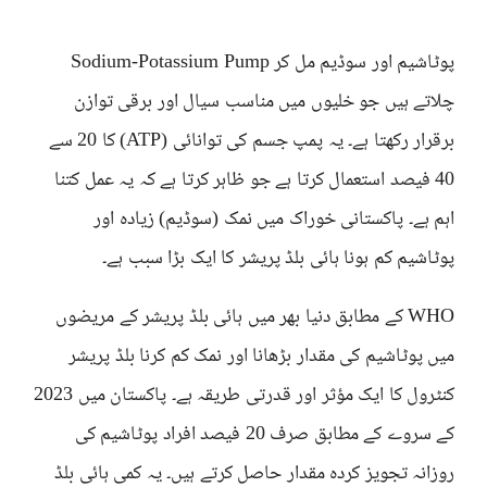
پوٹاشیم اور سوڈیم مل کر Sodium-Potassium Pump
چلاتے ہیں جو خلیوں میں مناسب سیال اور برقی توازن
برقرار رکھتا ہے۔ یہ پمپ جسم کی توانائی (ATP) کا 20 سے
40 فیصد استعمال کرتا ہے جو ظاہر کرتا ہے کہ یہ عمل کتنا
اہم ہے۔ پاکستانی خوراک میں نمک (سوڈیم) زیادہ اور
پوٹاشیم کم ہونا ہائی بلڈ پریشر کا ایک بڑا سبب ہے۔
WHO کے مطابق دنیا بھر میں ہائی بلڈ پریشر کے مریضوں
میں پوٹاشیم کی مقدار بڑھانا اور نمک کم کرنا بلڈ پریشر
کنٹرول کا ایک مؤثر اور قدرتی طریقہ ہے۔ پاکستان میں 2023
کے سروے کے مطابق صرف 20 فیصد افراد پوٹاشیم کی
روزانہ تجویز کردہ مقدار حاصل کرتے ہیں۔ یہ کمی ہائی بلڈ