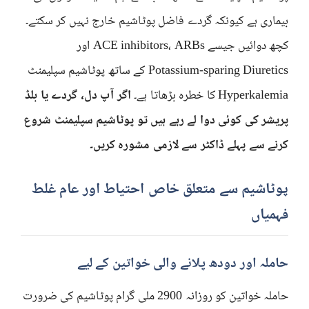
بیماری ہے کیونکہ گردے فاضل پوٹاشیم خارج نہیں کر سکتے۔
کچھ دوائیں جیسے ACE inhibitors، ARBs اور
Potassium-sparing Diuretics کے ساتھ پوٹاشیم سپلیمنٹ
Hyperkalemia کا خطرہ بڑھاتا ہے۔
اگر آپ دل، گردے یا بلڈ
پریشر کی کوئی دوا لے رہے ہیں تو پوٹاشیم سپلیمنٹ شروع
کرنے سے پہلے ڈاکٹر سے لازمی مشورہ کریں۔
پوٹاشیم سے متعلق خاص احتیاط اور عام غلط
فہمیاں
حاملہ اور دودھ پلانے والی خواتین کے لیے
حاملہ خواتین کو روزانہ 2900 ملی گرام پوٹاشیم کی ضرورت