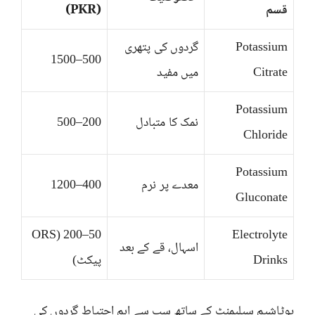
قسم
(PKR)
Potassium
گردوں کی پتھری
500–1500
Citrate
میں مفید
Potassium
نمک کا متبادل
200–500
Chloride
Potassium
معدے پر نرم
400–1200
Gluconate
50–200 (ORS
Electrolyte
اسہال، قے کے بعد
Drinks
پیکٹ)
پوٹاشیم سپلیمنٹ کے ساتھ سب سے اہم احتیاط گردوں کی