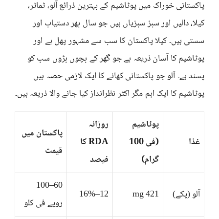
پاکستانی خوراک میں پوٹاشیم کے بہترین ذرائع آلو، ٹماٹر،
کیلا، دالیں اور سبز سبزیاں ہیں جو سال بھر دستیاب اور
سستی ہیں۔ کیلا پاکستان کا سب سے مشہور پھل ہے اور
پوٹاشیم کا آسان ذریعہ ہے جو گھر کے بچوں بڑوں سب کو
پسند ہے۔ آلو جو پاکستانی کھانے کا ایک لازمی حصہ ہیں
پوٹاشیم کا ایک اہم مگر اکثر نظرانداز کیا جانے والا ذریعہ ہیں۔
پوٹاشیم
روزانہ
پاکستان میں
غذا
(فی 100
RDA کا
قیمت
گرام)
فیصد
60–100
آلو (پکے)
421 mg
12–16%
روپے فی کلو