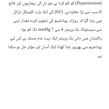
(Hypertension) کو کم کرنا ہے جو دل کی بیماریوں اور فالج
کا سب سے بڑا خطرہ ہے۔ 2023 کے ایک بڑے کلینیکل ٹرائل
میں پایا گیا کہ روزانہ پوٹاشیم کی تجویز کردہ مقدار لینے
سے سیسٹولک بلڈ پریشر 4 سے 7 mmHg تک کم ہوا۔
پاکستان میں ہائی بلڈ پریشر ایک بہت عام مسئلہ ہے اس لیے
پوٹاشیم سے بھرپور غذا کھانا ایک آسان اور مؤثر حل ہو سکتا
ہے۔