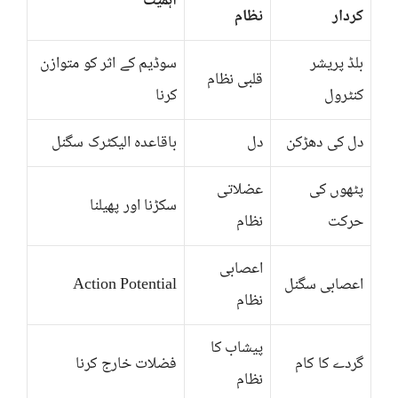
اہمیت
کردار
نظام
بلڈ پریشر
سوڈیم کے اثر کو متوازن
قلبی نظام
کنٹرول
کرنا
دل کی دھڑکن
دل
باقاعدہ الیکٹرک سگنل
پٹھوں کی
عضلاتی
سکڑنا اور پھیلنا
حرکت
نظام
اعصابی
اعصابی سگنل
Action Potential
نظام
پیشاب کا
گردے کا کام
فضلات خارج کرنا
نظام