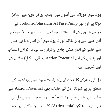
پوٹاشیم خوراک سے آنتوں میں جذب ہو کر خون میں شامل
ہوتا ہے اور پھر Sodium-Potassium ATPase Pump کے
ذریعے خلیوں کے اندر منتقل ہوتا ہے۔ یہ پمپ ہر بار 3 سوڈیم
آئن خلیے سے باہر نکالتا اور 2 پوٹاشیم آئن اندر لاتا ہے جس
سے خلیے کے اندر منفی چارج برقرار رہتا ہے۔ یہ توازن اعصاب
اور پٹھوں کے لیے Action Potential (برقی سگنل) چلانے کے
لیے ضروری ہے۔
دل کی دھڑکن کا انحصار براہ راست خون میں پوٹاشیم کی
سطح پر ہے کیونکہ دل کے خلیات بھی Action Potential سے
چلتے ہیں۔ خون میں پوٹاشیم کم یا زیادہ ہونا دونوں دل کی
بے ترتیب دھڑکن (Arrhythmia) کا سبب بن سکتے ہیں جو