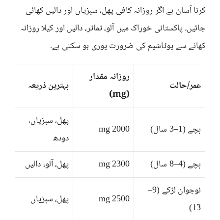
کرنا آسان ہے اگر روزانہ کافی پھل، سبزیاں اور دالیں کھائی
جائیں۔ پاکستانی خوراک میں آلو، ٹماٹر، دالیں اور کیلا روزانہ
کھانے سے پوٹاشیم کی ضرورت پوری ہو سکتی ہے۔
روزانہ مقدار
عمر/حالت
بہترین ذریعہ
(mg)
پھل، سبزیاں،
بچے (1–3 سال)
2000 mg
دودھ
بچے (4–8 سال)
2300 mg
پھل، آلو، دالیں
نوجوان لڑکے (9–
2500 mg
پھل، سبزیاں
13)