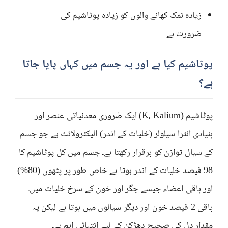
زیادہ نمک کھانے والوں کو زیادہ پوٹاشیم کی
ضرورت ہے
پوٹاشیم کیا ہے اور یہ جسم میں کہاں پایا جاتا
ہے؟
پوٹاشیم (K، Kalium) ایک ضروری معدنیاتی عنصر اور
بنیادی انٹرا سیلولر (خلیات کے اندر) الیکٹرولائٹ ہے جو جسم
کے سیال توازن کو برقرار رکھتا ہے۔ جسم میں کل پوٹاشیم کا
98 فیصد خلیات کے اندر ہوتا ہے خاص طور پر پٹھوں (80%)
اور باقی اعضاء جیسے جگر اور خون کے سرخ خلیات میں۔
باقی 2 فیصد خون اور دیگر سیالوں میں ہوتا ہے لیکن یہ
مقدار دل کی صحیح دھڑکن کے لیے انتہائی اہم ہے۔