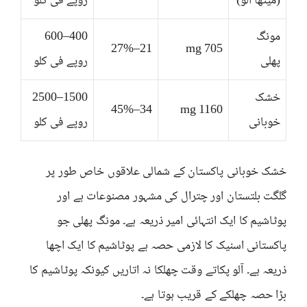
(میٹھا آلو)
روپے فی کلو
مونگ
400–600
21–27%
705 mg
پھلی
روپے فی کلو
خشک
1500–2500
34–45%
1160 mg
خوبانی
روپے فی کلو
خشک خوبانی پاکستان کے شمالی علاقوں خاص طور پر
گلگت بلتستان اور چترال کی مشہور مصنوعات ہے اور
پوٹاشیم کا ایک انتہائی امیر ذریعہ ہے۔ مونگ پھلی جو
پاکستانی اسنیک کا لازمی حصہ ہے پوٹاشیم کا ایک اچھا
ذریعہ ہے۔ آلو پکاتے وقت چھلکا نہ اتاریں کیونکہ پوٹاشیم کا
بڑا حصہ چھلکے کے قریب ہوتا ہے۔