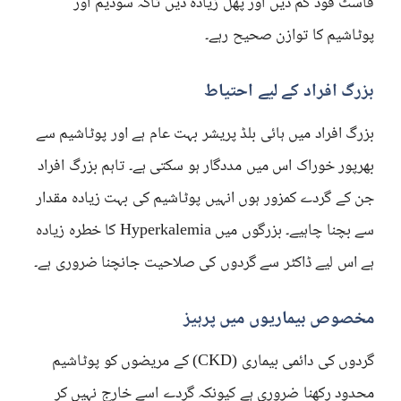
فاسٹ فوڈ کم دیں اور پھل زیادہ دیں تاکہ سوڈیم اور
پوٹاشیم کا توازن صحیح رہے۔
بزرگ افراد کے لیے احتیاط
بزرگ افراد میں ہائی بلڈ پریشر بہت عام ہے اور پوٹاشیم سے
بھرپور خوراک اس میں مددگار ہو سکتی ہے۔ تاہم بزرگ افراد
جن کے گردے کمزور ہوں انہیں پوٹاشیم کی بہت زیادہ مقدار
سے بچنا چاہیے۔ بزرگوں میں Hyperkalemia کا خطرہ زیادہ
ہے اس لیے ڈاکٹر سے گردوں کی صلاحیت جانچنا ضروری ہے۔
مخصوص بیماریوں میں پرہیز
گردوں کی دائمی بیماری (CKD) کے مریضوں کو پوٹاشیم
محدود رکھنا ضروری ہے کیونکہ گردے اسے خارج نہیں کر