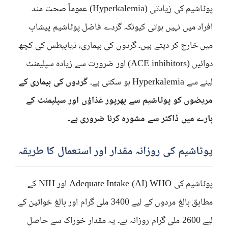
پوٹاشیم کی زیادتی (Hyperkalemia) عموماً صحت مند
افراد میں نہیں ہوتی کیونکہ گردے فاضل پوٹاشیم پیشاب
میں خارج کر دیتے ہیں۔ گردوں کی بیماری، ذیابیطس کی کچھ
دوائیں (ACE inhibitors) اور ضرورت سے زیادہ سپلیمنٹ
لینے سے Hyperkalemia ہو سکتی ہے۔
گردوں کی بیماری کے
مریضوں کو پوٹاشیم سے بھرپور غذاؤں اور سپلیمنٹ کے
بارے میں ڈاکٹر سے مشورہ کرنا ضروری ہے۔
پوٹاشیم کی روزانہ مقدار اور استعمال کا طریقہ
پوٹاشیم کی Adequate Intake (AI) WHO اور NIH کے
مطابق بالغ مردوں کے لیے 3400 ملی گرام اور بالغ خواتین کے
لیے 2600 ملی گرام روزانہ ہے۔ یہ مقدار خوراک سے حاصل