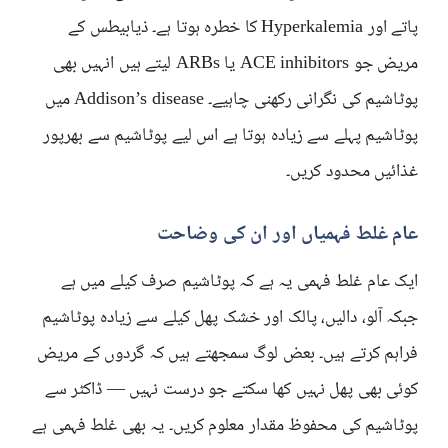
پاتے اور Hyperkalemia کا خطرہ ہوتا ہے۔ ذیابیطس کے
مریض جو ACE inhibitors یا ARBs لیتے ہیں انہیں بھی
پوٹاشیم کی نگرانی رکھنی چاہیے۔ Addison’s disease میں
پوٹاشیم پہلے سے زیادہ ہوتا ہے اس لیے پوٹاشیم سے بھرپور
غذائیں محدود کریں۔
عام غلط فہمیاں اور ان کی وضاحت
ایک عام غلط فہمی یہ ہے کہ پوٹاشیم صرف کیلے میں ہے
جبکہ آلو، دالیں، پالک اور خشک پھل کیلے سے زیادہ پوٹاشیم
فراہم کرتے ہیں۔ بعض لوگ سمجھتے ہیں کہ گردوں کے مریض
کوئی بھی پھل نہیں کھا سکتے جو درست نہیں — ڈاکٹر سے
پوٹاشیم کی محفوظ مقدار معلوم کریں۔ یہ بھی غلط فہمی ہے