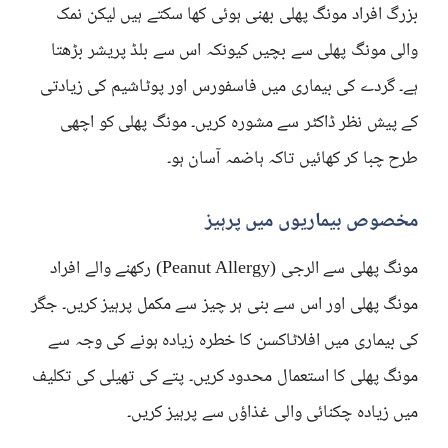
بزرگ افراد مونگ پھلی بھنی ہوئی کھا سکتے ہیں لیکن نمک
والی مونگ پھلی سے بچیں کیونکہ اس سے بلڈ پریشر بڑھتا
ہے۔ گردے کی بیماری میں فاسفورس اور پوٹاشیم کی زیادتی
کے پیش نظر ڈاکٹر سے مشورہ کریں۔ مونگ پھلی کو اچھی
طرح چبا کر کھائیں تاکہ ہاضمہ آسان ہو۔
مخصوص بیماریوں میں پرہیز
مونگ پھلی سے الرجی (Peanut Allergy) رکھنے والے افراد
مونگ پھلی اور اس سے بنی ہر چیز سے مکمل پرہیز کریں۔ جگر
کی بیماری میں افلاٹاکسن کا خطرہ زیادہ ہونے کی وجہ سے
مونگ پھلی کا استعمال محدود کریں۔ پتے کی تھیلی کی تکلیف
میں زیادہ چکنائی والی غذاؤں سے پرہیز کریں۔