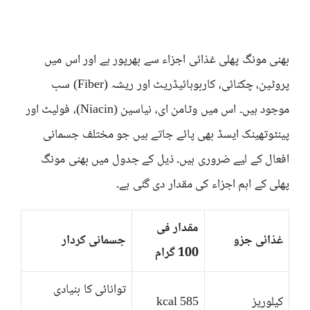
بھنی مونگ پھلی غذائی اجزاء سے بھرپور ہے اور اس میں
پروٹین، چکنائی، کاربوہائیڈریٹ اور ریشہ (Fiber) سب
موجود ہیں۔ اس میں وٹامن ای، نیاسین (Niacin)، فولیٹ اور
پینٹوتھینک ایسڈ بھی پائے جاتے ہیں جو مختلف جسمانی
افعال کے لیے ضروری ہیں۔ ذیل کے جدول میں بھنی مونگ
پھلی کے اہم اجزاء کی مقدار دی گئی ہے۔
مقدار فی
غذائی جزو
جسمانی کردار
100 گرام
توانائی کا بنیادی
کیلوریز
585 kcal