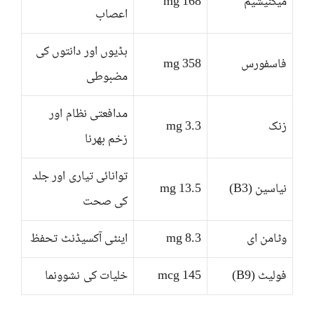
میگنیشیم
168 mg
اعصاب
ہڈیوں اور دانتوں کی
فاسفورس
358 mg
مضبوطی
مدافعتی نظام اور
زنک
3.3 mg
زخم بھرنا
توانائی تیاری اور جلد
نیاسین (B3)
13.5 mg
کی صحت
وٹامن ای
8.3 mg
اینٹی آکسیڈنٹ تحفظ
فولیٹ (B9)
145 mcg
خلیات کی نشوونما