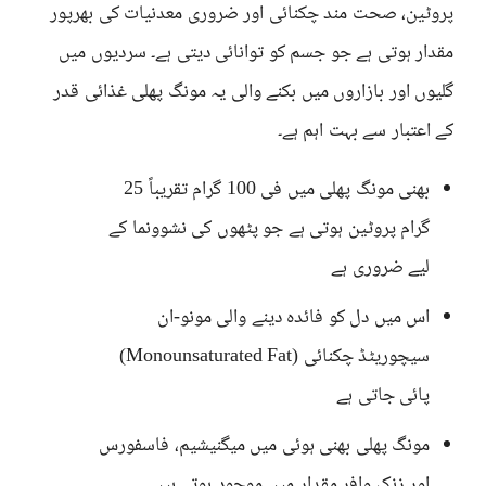
پروٹین، صحت مند چکنائی اور ضروری معدنیات کی بھرپور
مقدار ہوتی ہے جو جسم کو توانائی دیتی ہے۔ سردیوں میں
گلیوں اور بازاروں میں بکنے والی یہ مونگ پھلی غذائی قدر
کے اعتبار سے بہت اہم ہے۔
بھنی مونگ پھلی میں فی 100 گرام تقریباً 25
گرام پروٹین ہوتی ہے جو پٹھوں کی نشوونما کے
لیے ضروری ہے
اس میں دل کو فائدہ دینے والی مونو-ان
سیچوریٹڈ چکنائی (Monounsaturated Fat)
پائی جاتی ہے
مونگ پھلی بھنی ہوئی میں میگنیشیم، فاسفورس
اور زنک وافر مقدار میں موجود ہوتے ہیں