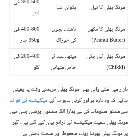
350-500 فی
مونگ پھلی کا تیل
پکوان، تلنا
لیٹر
مونگ پھلی کا مکھن
ناشتہ، بچوں
400-800 فی
(Peanut Butter)
کی خوراک
350g جار
مونگ پھلی کی چکی
میٹھا، عید کی
200-400 فی
(Chikki)
خاص مٹھائی
کلو
بازار میں ملنے والی بھنی مونگ پھلی خریدتے وقت یہ یقینی
بنائیں کہ وہ تازہ ہو اور کوئی بدبو نہ آئے۔
میگنیشیم کے فوائد
سے متعلق معلومات کے لیے ہمارا الگ مضمون پڑھیں جس میں
مونگ پھلی سمیت میگنیشیم کے ذرائع بیان کیے گئے ہیں۔ گھر
پر مونگ پھلی بھوننا زیادہ محفوظ اور صحت بخش ہے