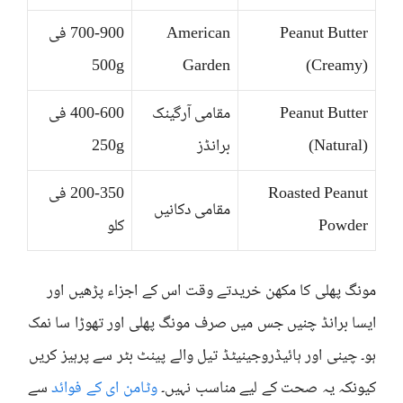
Peanut Butter
American
700-900 فی
500g
Garden
(Creamy)
Peanut Butter
مقامی آرگینک
400-600 فی
(Natural)
برانڈز
250g
Roasted Peanut
200-350 فی
مقامی دکانیں
Powder
کلو
مونگ پھلی کا مکھن خریدتے وقت اس کے اجزاء پڑھیں اور
ایسا برانڈ چنیں جس میں صرف مونگ پھلی اور تھوڑا سا نمک
ہو۔ چینی اور ہائیڈروجینیٹڈ تیل والے پینٹ بٹر سے پرہیز کریں
کیونکہ یہ صحت کے لیے مناسب نہیں۔
وٹامن ای کے فوائد
سے