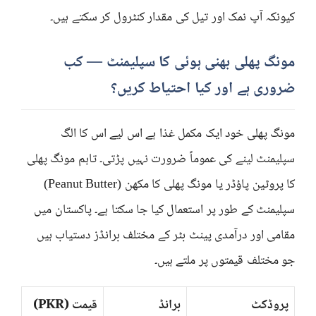
کیونکہ آپ نمک اور تیل کی مقدار کنٹرول کر سکتے ہیں۔
مونگ پھلی بھنی ہوئی کا سپلیمنٹ — کب
ضروری ہے اور کیا احتیاط کریں؟
مونگ پھلی خود ایک مکمل غذا ہے اس لیے اس کا الگ
سپلیمنٹ لینے کی عموماً ضرورت نہیں پڑتی۔ تاہم مونگ پھلی
کا پروٹین پاؤڈر یا مونگ پھلی کا مکھن (Peanut Butter)
سپلیمنٹ کے طور پر استعمال کیا جا سکتا ہے۔ پاکستان میں
مقامی اور درآمدی پینٹ بٹر کے مختلف برانڈز دستیاب ہیں
جو مختلف قیمتوں پر ملتے ہیں۔
پروڈکٹ
برانڈ
قیمت (PKR)