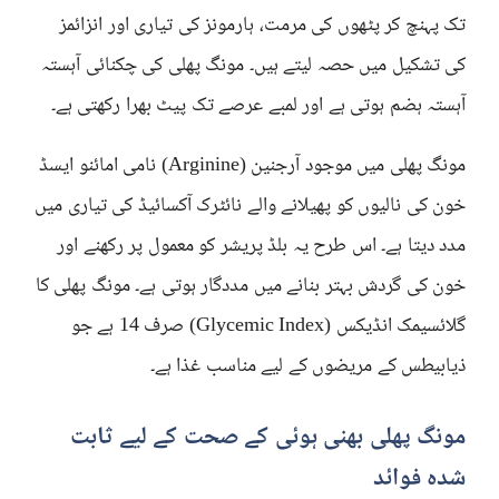
تک پہنچ کر پٹھوں کی مرمت، ہارمونز کی تیاری اور انزائمز
کی تشکیل میں حصہ لیتے ہیں۔ مونگ پھلی کی چکنائی آہستہ
آہستہ ہضم ہوتی ہے اور لمبے عرصے تک پیٹ بھرا رکھتی ہے۔
مونگ پھلی میں موجود آرجنین (Arginine) نامی امائنو ایسڈ
خون کی نالیوں کو پھیلانے والے نائٹرک آکسائیڈ کی تیاری میں
مدد دیتا ہے۔ اس طرح یہ بلڈ پریشر کو معمول پر رکھنے اور
خون کی گردش بہتر بنانے میں مددگار ہوتی ہے۔ مونگ پھلی کا
گلائسیمک انڈیکس (Glycemic Index) صرف 14 ہے جو
ذیابیطس کے مریضوں کے لیے مناسب غذا ہے۔
مونگ پھلی بھنی ہوئی کے صحت کے لیے ثابت
شدہ فوائد