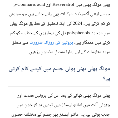
بھنی مونگ پھلی میں Resveratrol اور p-Coumaric acid
جیسے اینٹی آکسیڈنٹ مرکبات بھی پائے جاتے ہیں جو سوزش
کو کم کرتے ہیں۔ 2024 کی ایک تحقیق کے مطابق مونگ پھلی
میں موجود polyphenols دل کی بیماریوں کے خطرے کو کم
کرنے میں مددگار ہیں۔
پروٹین کی روزانہ ضرورت
سے متعلق
مزید معلومات کے لیے ہمارا مفصل مضمون پڑھیں۔
مونگ پھلی بھنی ہوئی جسم میں کیسے کام کرتی
ہے؟
بھنی مونگ پھلی کھانے کے بعد اس کی پروٹین معدے اور
چھوٹی آنت میں امائنو ایسڈز میں تبدیل ہو کر خون میں
جذب ہوتی ہے۔ یہ امائنو ایسڈز پھر جسم کے مختلف حصوں