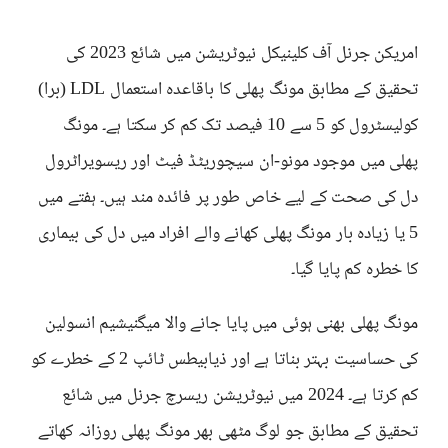
امریکن جرنل آف کلینیکل نیوٹریشن میں شائع 2023 کی
تحقیق کے مطابق مونگ پھلی کا باقاعدہ استعمال LDL (برا)
کولیسٹرول کو 5 سے 10 فیصد تک کم کر سکتا ہے۔ مونگ
پھلی میں موجود مونو-ان سیچوریٹڈ فیٹ اور ریسویراٹرول
دل کی صحت کے لیے خاص طور پر فائدہ مند ہیں۔ ہفتے میں
5 یا زیادہ بار مونگ پھلی کھانے والے افراد میں دل کی بیماری
کا خطرہ کم پایا گیا۔
مونگ پھلی بھنی ہوئی میں پایا جانے والا میگنیشیم انسولین
کی حساسیت بہتر بناتا ہے اور ذیابیطس ٹائپ 2 کے خطرے کو
کم کرتا ہے۔ 2024 میں نیوٹریشن ریسرچ جرنل میں شائع
تحقیق کے مطابق جو لوگ مٹھی بھر مونگ پھلی روزانہ کھاتے