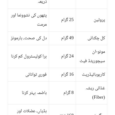
ذریعہ
پٹھوں کی نشوونما اور
پروٹین
25 گرام
مرمت
کل چکنائی
49 گرام
دل کی صحت، ہارمونز
مونو-ان
24 گرام
برا کولیسٹرول کم کرنا
سیچوریٹڈ فیٹ
کاربوہائیڈریٹ
16 گرام
فوری توانائی
غذائی ریشہ
8 گرام
ہاضمہ بہتر کرنا
(Fiber)
ہڈیاں، عضلات اور