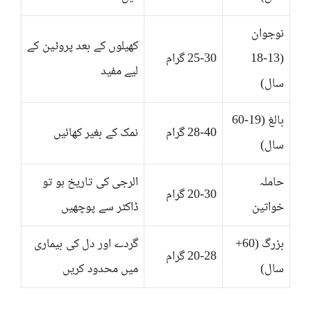
نوجوان
کھیلوں کے بعد پروٹین کے
(13-18
25-30 گرام
لیے مفید
سال)
بالغ (19-60
28-40 گرام
نمک کے بغیر کھائیں
سال)
حاملہ
الرجی کی تاریخ ہو تو
20-30 گرام
خواتین
ڈاکٹر سے پوچھیں
بزرگ (60+
گردے اور دل کی بیماری
20-28 گرام
سال)
میں محدود کریں