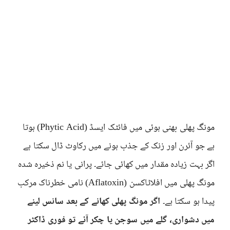
مونگ پھلی بھنی ہوئی میں فائٹک ایسڈ (Phytic Acid) ہوتا
ہے جو آئرن اور زنک کے جذب ہونے میں رکاوٹ ڈال سکتا ہے
اگر بہت زیادہ مقدار میں کھائی جائے۔ پرانی یا نم ذخیرہ شدہ
مونگ پھلی میں افلاٹاکسن (Aflatoxin) نامی خطرناک مرکب
پیدا ہو سکتا ہے۔
اگر مونگ پھلی کھانے کے بعد سانس لینے
میں دشواری، گلے میں سوجن یا چکر آئے تو فوری ڈاکٹر