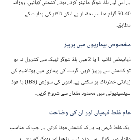
ہے اس لیے بلڈ شوگر مانیٹر کرتے ہوئے کشمش کھائیں۔ روزانہ
40-50 گرام مناسب مقدار ہے لیکن ڈاکٹر کی ہدایت کے
مطابق۔
مخصوص بیماریوں میں پرہیز
ذیابیطس ٹائپ 1 یا 2 میں بلڈ شوگر ٹھیک سے کنٹرول نہ ہو
تو کشمش سے پرہیز کریں۔ گردے کی بیماری میں پوٹاشیم کی
زیادتی خطرناک ہو سکتی ہے۔ آنتوں کی سوزش (IBS) یا فوڈ
سینسیٹیوٹی میں محدود مقدار سے شروع کریں۔
عام غلط فہمیاں اور ان کی وضاحت
ایک غلط فہمی یہ ہے کہ کشمش موٹا کرتی ہے جب کہ مناسب
مقدار میں کھانے سے وزن نہیں بڑھتا اور بھوک کم رہتی ہے۔