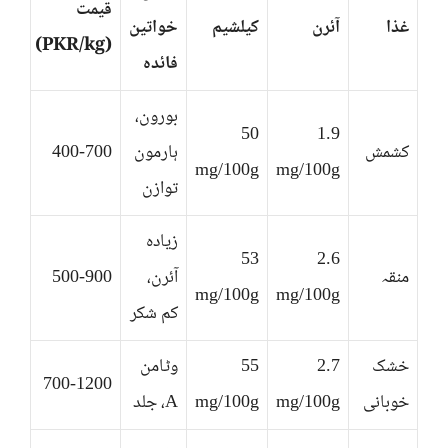
قیمت
غذا
آئرن
کیلشیم
خواتین
(PKR/kg)
فائدہ
بورون،
50
1.9
کشمش
ہارمون
400-700
mg/100g
mg/100g
توازن
زیادہ
53
2.6
منقہ
آئرن،
500-900
mg/100g
mg/100g
کم شکر
خشک
2.7
55
وٹامن
700-1200
خوبانی
mg/100g
mg/100g
A، جلد