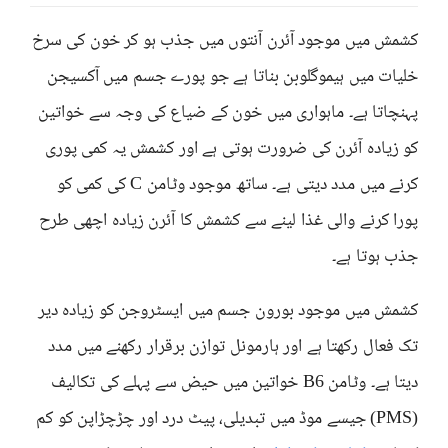
کشمش میں موجود آئرن آنتوں میں جذب ہو کر خون کی سرخ
خلیات میں ہیموگلوبن بناتا ہے جو پورے جسم میں آکسیجن
پہنچاتا ہے۔ ماہواری میں خون کے ضیاع کی وجہ سے خواتین
کو زیادہ آئرن کی ضرورت ہوتی ہے اور کشمش یہ کمی پوری
کرنے میں مدد دیتی ہے۔ ساتھ موجود وٹامن C کی کمی کو
پورا کرنے والی غذا لینے سے کشمش کا آئرن زیادہ اچھی طرح
جذب ہوتا ہے۔
کشمش میں موجود بورون جسم میں ایسٹروجن کو زیادہ دیر
تک فعال رکھتا ہے اور ہارمونل توازن برقرار رکھنے میں مدد
دیتا ہے۔ وٹامن B6 خواتین میں حیض سے پہلے کی تکالیف
(PMS) جیسے موڈ میں تبدیلی، پیٹ درد اور چڑچڑاپن کو کم