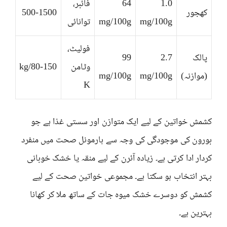
1.0
64
فائبر،
کھجور
500-1500
mg/100g
mg/100g
توانائی
فولیٹ،
پالک
2.7
99
وٹامن
80-150/kg
(موازنہ)
mg/100g
mg/100g
K
کشمش خواتین کے لیے ایک متوازن اور سستی غذا ہے جو
بورون کی موجودگی کی وجہ سے ہارمونل صحت میں منفرد
کردار ادا کرتی ہے۔ زیادہ آئرن کے لیے منقہ یا خشک خوبانی
بہتر انتخاب ہو سکتا ہے۔ مجموعی خواتین صحت کے لیے
کشمش کو دوسرے خشک میوہ جات کے ساتھ ملا کر کھانا
بہترین ہے۔