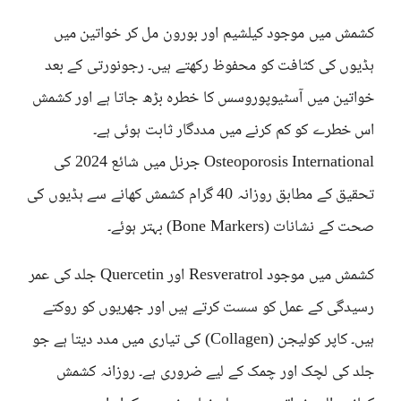
کشمش میں موجود کیلشیم اور بورون مل کر خواتین میں
ہڈیوں کی کثافت کو محفوظ رکھتے ہیں۔ رجونورتی کے بعد
خواتین میں آسٹیوپوروسس کا خطرہ بڑھ جاتا ہے اور کشمش
اس خطرے کو کم کرنے میں مددگار ثابت ہوئی ہے۔
Osteoporosis International جرنل میں شائع 2024 کی
تحقیق کے مطابق روزانہ 40 گرام کشمش کھانے سے ہڈیوں کی
صحت کے نشانات (Bone Markers) بہتر ہوئے۔
کشمش میں موجود Resveratrol اور Quercetin جلد کی عمر
رسیدگی کے عمل کو سست کرتے ہیں اور جھریوں کو روکتے
ہیں۔ کاپر کولیجن (Collagen) کی تیاری میں مدد دیتا ہے جو
جلد کی لچک اور چمک کے لیے ضروری ہے۔ روزانہ کشمش