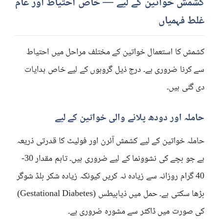
کشمش خواتین کے لیے — خاص احتیاط اور عام
غلط فہمیاں
کشمش کا استعمال خواتین کے مختلف مراحل میں احتیاط
سے کرنا ضروری ہے۔ درج ذیل گروہوں کے لیے خاص ہدایات
دی گئی ہیں۔
حاملہ اور دودھ پلانے والی خواتین کے لیے
حاملہ خواتین کے لیے کشمش آئرن اور فولیٹ کا قدرتی ذریعہ
ہے جو بچے کی نشوونما کے لیے ضروری ہیں۔ تاہم مقدار 30-
40 گرام روزانہ سے زیادہ نہ کریں کیونکہ زیادہ شکر بلڈ شوگر
بڑھا سکتی ہے۔ حمل میں ذیابیطس (Gestational Diabetes)
کی صورت میں ڈاکٹر سے مشورہ ضروری ہے۔