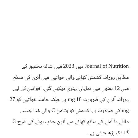
Journal of Nutrition میں 2023 میں شائع تحقیق کے
مطابق روزانہ کشمش کھانے والی خواتین میں آئرن کی سطح
میں 12 ہفتوں میں نمایاں بہتری دیکھی گئی۔ خواتین کے لیے
روزانہ آئرن کی ضرورت 18 mg ہے جبکہ حاملہ خواتین کو 27
mg کی ضرورت ہے۔ کشمش کو وٹامن C والی غذا جیسے
مالٹے یا آملے کے ساتھ کھانے سے آئرن جذب ہونے کی شرح 3
گنا تک بڑھ جاتی ہے۔