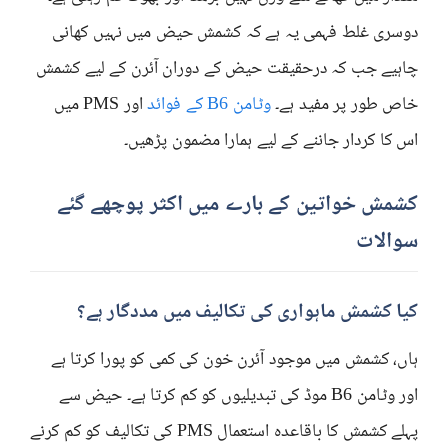
دوسری غلط فہمی یہ ہے کہ کشمش حیض میں نہیں کھانی
چاہیے جب کہ درحقیقت حیض کے دوران آئرن کے لیے کشمش
خاص طور پر مفید ہے۔
وٹامن B6 کے فوائد
اور PMS میں
اس کا کردار جاننے کے لیے ہمارا مضمون پڑھیں۔
کشمش خواتین کے بارے میں اکثر پوچھے گئے
سوالات
کیا کشمش ماہواری کی تکالیف میں مددگار ہے؟
ہاں، کشمش میں موجود آئرن خون کی کمی کو پورا کرتا ہے
اور وٹامن B6 موڈ کی تبدیلیوں کو کم کرتا ہے۔ حیض سے
پہلے کشمش کا باقاعدہ استعمال PMS کی تکالیف کو کم کرنے