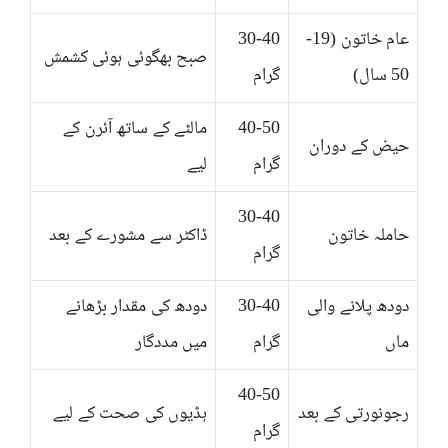
عام خاتون (19-
30-40
صبح بھگوئی ہوئی کشمش
50 سال)
گرام
40-50
مالٹے کے ساتھ آئرن کے
حیض کے دوران
گرام
لیے
30-40
حاملہ خاتون
ڈاکٹر سے مشورے کے بعد
گرام
دودھ پلانے والی
30-40
دودھ کی مقدار بڑھانے
ماں
گرام
میں مددگار
40-50
رجونورتی کے بعد
ہڈیوں کی صحت کے لیے
گرام