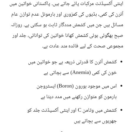
اینٹی آکسیڈنٹ مرکبات پائے جاتے ہیں۔ پاکستانی خواتین میں
آئرن کی کمی، ہڈیوں کی کمزوری اور ہارمونل عدم توازن عام
مسائل ہیں جن میں کشمش مددگار ثابت ہو سکتی ہے۔ روزانہ
صبح بھگوئی ہوئی کشمش کھانا خواتین کی توانائی، جلد اور
مجموعی صحت کے لیے فائدہ مند عادت ہے۔
کشمش آئرن کا قدرتی ذریعہ ہے جو خواتین میں
خون کی کمی (Anemia) سے بچاتی ہے
اس میں موجود بورون (Boron) ایسٹروجن
ہارمون کو متوازن رکھنے میں مدد دیتا ہے
کشمش میں وٹامن C اور اینٹی آکسیڈنٹ جلد کو
جھریوں سے بچاتے ہیں