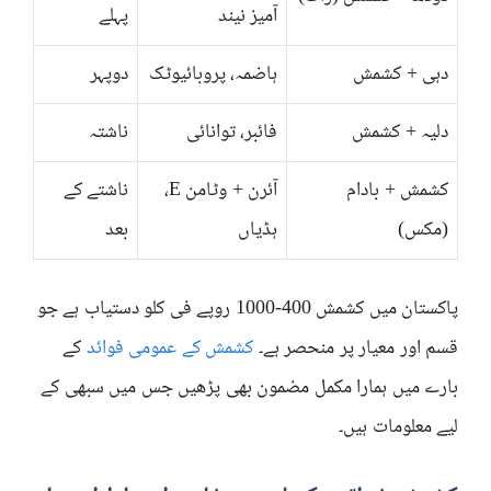
آمیز نیند
پہلے
دہی + کشمش
ہاضمہ، پروبائیوٹک
دوپہر
دلیہ + کشمش
فائبر، توانائی
ناشتہ
کشمش + بادام
آئرن + وٹامن E،
ناشتے کے
(مکس)
ہڈیاں
بعد
پاکستان میں کشمش 400-1000 روپے فی کلو دستیاب ہے جو
قسم اور معیار پر منحصر ہے۔
کشمش کے عمومی فوائد
کے
بارے میں ہمارا مکمل مضمون بھی پڑھیں جس میں سبھی کے
لیے معلومات ہیں۔