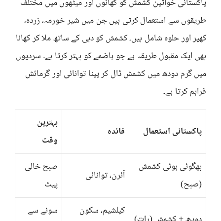
پاکستانی خواتین کشمش کو کھانوں اور میٹھوں میں مختلف
طریقوں سے استعمال کرتی ہیں جن میں شیر خورمہ، زردہ،
کھیر اور حلوہ شامل ہیں۔ کشمش کو دہی کے ساتھ ملا کر کھانا
بھی ایک مقبول طریقہ ہے جو ہاضمے کو بہتر کرتا ہے۔ سردیوں
میں گرم دودھ میں کشمش ڈال کر پینا توانائی اور گرمائش
فراہم کرتا ہے۔
بہترین
پاکستانی استعمال
فائدہ
وقت
بھگوئی ہوئی کشمش
صبح خالی
آئرن، توانائی
(صبح)
پیٹ
کیلشیم، سکون
سونے سے
دودھ + کشمش (رات)