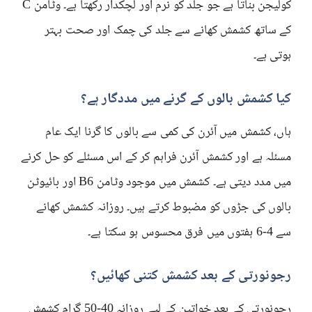
کولیجن بناتا ہے جو جلد کو نرم اور لچکدار رکھتا ہے۔ وٹامن C
کے ساتھ کشمش کھانے سے جلد کی چمک اور صحت بہتر
ہوتی ہے۔
کیا کشمش بالوں کے گرنے میں مددگار ہے؟
ہاں، کشمش میں آئرن کی کمی سے بالوں کا گرنا ایک عام
مسئلہ ہے اور کشمش آئرن فراہم کر کے اس مسئلے کو حل کرنے
میں مدد دیتی ہے۔ کشمش میں موجود وٹامن B6 اور بائیوٹن
بالوں کی جڑوں کو مضبوط کرتے ہیں۔ روزانہ کشمش کھانے
سے 4-6 ہفتوں میں فرق محسوس ہو سکتا ہے۔
رجونورتی کے بعد کشمش کتنی کھائیں؟
رجونورتی کے بعد خواتین کے لیے روزانہ 40-50 گرام کشمش