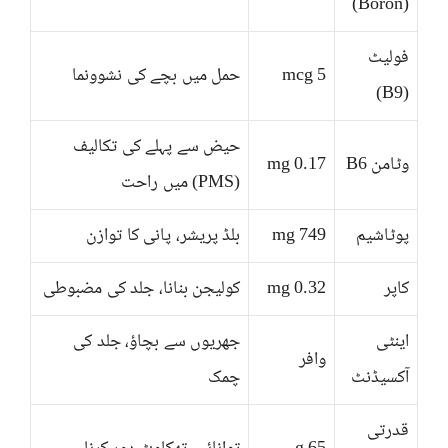
(Boron)
فولیٹ
5 mcg
حمل میں بچے کی نشوونما
(B9)
حیض سے پہلے کی تکالیف
وٹامن B6
0.17 mg
(PMS) میں راحت
پوٹاشیم
749 mg
بلڈ پریشر، پانی کا توازن
کاپر
0.32 mg
کولیجن بنانا، جلد کی مضبوطی
اینٹی
جھریوں سے بچاؤ، جلد کی
وافر
آکسیڈنٹ
چمک
قدرتی