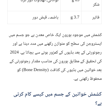
65 g
توانائی، تھکاوٹ دور کرنا
شکر
فائبر
3.7 g
ہاضمہ، قبض دور
کشمش میں موجود بورون ایک خاص معدن ہے جو جسم میں
ایسٹروجن کی سطح کو متوازن رکھنے میں مدد دیتا ہے اور
رجونورتی کے بعد ہڈیوں کے کمزور ہونے سے بچاتا ہے۔ 2024
کی تحقیق کے مطابق بورون کی مناسب مقدار رجونورتی کے
بعد خواتین میں ہڈیوں کی کثافت (Bone Density) کو
محفوظ رکھتی ہے۔
کشمش خواتین کے جسم میں کیسے کام کرتی
ہے؟