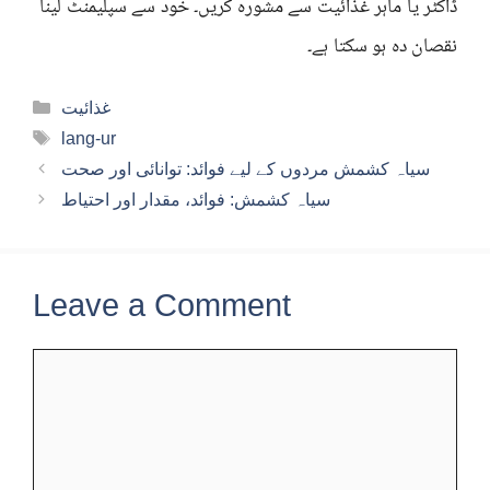
ڈاکٹر یا ماہر غذائیت سے مشورہ کریں۔ خود سے سپلیمنٹ لینا
نقصان دہ ہو سکتا ہے۔
Categories
غذائیت
Tags
lang-ur
سیاہ کشمش مردوں کے لیے فوائد: توانائی اور صحت
سیاہ کشمش: فوائد، مقدار اور احتیاط
Leave a Comment
Comment