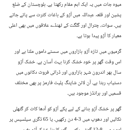
میوہ جات میں یہ ایک اہم مقام رکھتا ہے۔ بلوچستان کے ضلع
پشین اور قلعہ عبداللہ میں آڑو کے باغات کثرت سے پائے جاتے
ہیں۔ سوات، چترال اور گلگت کے ٹھنڈے علاقوں میں بھی اعلی
معیار کا آڑو پیدا ہوتا ہے۔
گرمیوں میں تازہ آڑو بازاروں میں سستے داموں ملتا ہے اور
اس وقت گھر پر خود خشک کرنا بہت آسان ہے۔ خشک آڑو
سال بھر اندرون شہر بازاروں اور ڈرائی فروٹ دکانوں میں
دستیاب رہتا ہے۔ آن لائن شاپنگ پلیٹ فارمز پر بھی مختلف
قسمیں اور برانڈز موجود ہیں۔
گھر پر خشک آڑو بنانے کے لیے پکے آڑو کو آدھا کاٹ کر گٹھلی
نکالیں اور دھوپ میں 3-4 دن رکھیں۔ یا 65 ڈگری سیلسیس پر