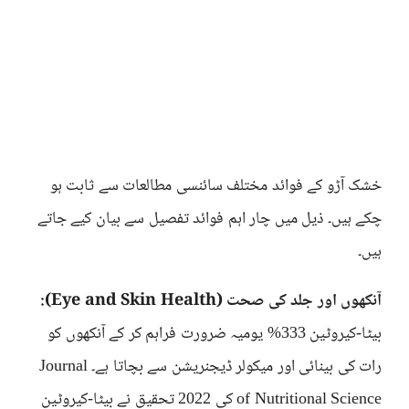
خشک آڑو کے فوائد مختلف سائنسی مطالعات سے ثابت ہو
چکے ہیں۔ ذیل میں چار اہم فوائد تفصیل سے بیان کیے جاتے
ہیں۔
آنکھوں اور جلد کی صحت (Eye and Skin Health):
بیٹا-کیروٹین 333% یومیہ ضرورت فراہم کر کے آنکھوں کو
رات کی بینائی اور میکولر ڈیجنریشن سے بچاتا ہے۔ Journal
of Nutritional Science کی 2022 تحقیق نے بیٹا-کیروٹین