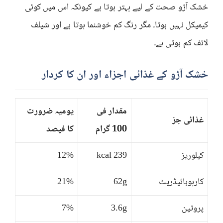
خشک آڑو صحت کے لیے بہتر ہوتا ہے کیونکہ اس میں کوئی
کیمیکل نہیں ہوتا۔ مگر رنگ کم خوشنما ہوتا ہے اور شیلف
لائف کم ہوتی ہے۔
خشک آڑو کے غذائی اجزاء اور ان کا کردار
مقدار فی
یومیہ ضرورت
غذائی جز
100 گرام
کا فیصد
کیلوریز
239 kcal
12%
کاربوہائیڈریٹ
62g
21%
پروٹین
3.6g
7%