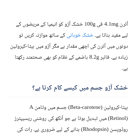
آئرن 4.1mg فی 100g خشک آڑو کو انیمیا کے مریضوں کے
لیے مفید بناتا ہے۔
خشک خوبانی
کے ساتھ موازنہ کریں تو
دونوں میں آئرن کی اچھی مقدار ہے مگر آڑو میں بیٹا-کیروٹین
زیادہ ہے۔ فائبر 8.2g ہاضمے کے نظام کو بھی صحتمند رکھتا
ہے۔
خشک آڑو جسم میں کیسے کام کرتا ہے؟
بیٹا-کیروٹین (Beta-carotene) جسم میں وٹامن A
(Retinol) میں تبدیل ہوتا ہے جو آنکھ کی روشنی ریسیپٹرز
روڈوپسن (Rhodopsin) بنانے کے لیے ضروری ہے۔ رات کی