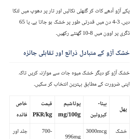
پکے آڑو آدھے کاٹ کر گٹھلی نکالیں اور تار پر دھوپ میں لٹکا
دیں۔ 3-4 دن میں قدرتی طور پر خشک ہو جاتا ہے۔ یا 65
ڈگری پر اوون میں 8-10 گھنٹے رکھیں۔
خشک آڑو کے متبادل ذرائع اور تقابلی جائزہ
خشک آڑو کو دیگر خشک میوہ جات سے موازنہ کریں تاکہ
اپنی ضرورت کے مطابق بہترین انتخاب کر سکیں۔
بیٹا-
پوٹاشیم
قیمت
خاص
پھل
کیروٹین
mg/100g
PKR/kg
فائدہ
خشک
3000mcg
700-
جلد اور
996mg