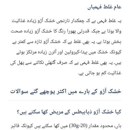
عام غلط فہمیاں
یہ غلط فہمی ہے کہ چمکدار نارنجی خشک آڑو زیادہ غذائیت
والا ہوتا ہے جبکہ قدرتی بھورا رنگ کا خشک آڑو زیادہ صحت
بخش ہوتا ہے۔ یہ بھی غلط ہے کہ خشک آڑو تازہ سے کمتر ہے
کیونکہ خشک میں بیٹا-کیروٹین اور آئرن زیادہ مرتکز ہوتے
ہیں۔ یہ بھی غلط فہمی ہے کہ صرف گٹھلی نکالنے سے پھل کی
غذائیت کم ہو جاتی ہے۔
خشک آڑو کے بارے میں اکثر پوچھے گئے سوالات
کیا خشک آڑو ذیابیطس کے مریض کھا سکتے ہیں؟
ہاں، محدود مقدار (20-30g) میں کھا سکتے ہیں کیونکہ فائبر