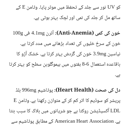
کو UV نور سے جلد کے تحفظ میں موثر پایا۔ وٹامن E کے
ساتھ مل کر جلد کی نمی اور لچک بہتر ہوتی ہے۔
خون کی کمی (Anti-Anemia):
آئرن 4.1mg فی 100g
خون کے سرخ خلیوں کی تعداد بڑھانے میں مدد کرتا ہے۔
نیاسین 3.9mg خون کی گردش بہتر کرتا ہے۔ خشک آڑو کا
باقاعدہ استعمال 6-8 ہفتوں میں ہیموگلوبن سطح کو بہتر کرتا
ہے۔
دل کی صحت (Heart Health):
پوٹاشیم 996mg بلڈ
پریشر کو سوڈیم کا اثر کم کر کے متوازن رکھتا ہے۔ وٹامن E
LDL آکسیڈیشن روکتا ہے جو شریانوں میں بلاک کا سبب بنتا
ہے۔ American Heart Association کے مطابق پوٹاشیم سے