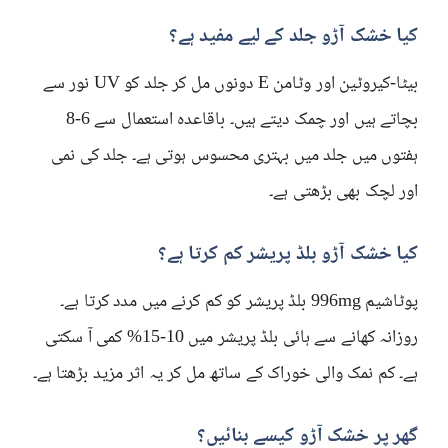
کیا خشک آڑو جلد کے لیے مفید ہے؟
بیٹا-کیروٹین اور وٹامن E دونوں مل کر جلد کو UV نور سے
بچاتے ہیں اور چمک دیتے ہیں۔ باقاعدہ استعمال سے 6-8
ہفتوں میں جلد میں بہتری محسوس ہوتی ہے۔ جلد کی نمی
اور لچک بھی بڑھتی ہے۔
کیا خشک آڑو بلڈ پریشر کم کرتا ہے؟
پوٹاشیم 996mg بلڈ پریشر کو کم کرنے میں مدد کرتا ہے۔
روزانہ کھانے سے ہائی بلڈ پریشر میں 10-15% کمی آ سکتی
ہے۔ کم نمک والی خوراک کے ساتھ مل کر یہ اثر مزید بڑھتا ہے۔
گھر پر خشک آڑو کیسے بنائیں؟