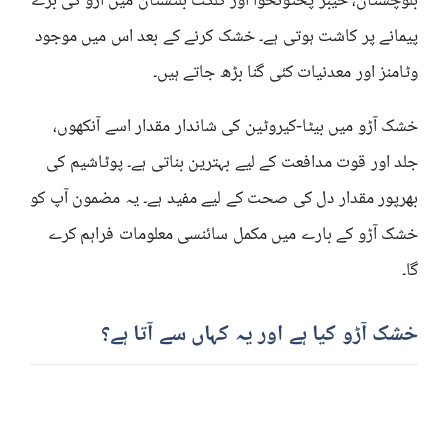
بلوچستان، خیبر پختونخوا اور گلگت بلتستان میں آڑو کی بڑے
پیمانے پر کاشت ہوتی ہے۔ خشک کرنے کے بعد اس میں موجود
وٹامنز اور معدنیات کئی گنا بڑھ جاتے ہیں۔
خشک آڑو میں بیٹا-کیروٹین کی شاندار مقدار اسے آنکھوں،
جلد اور قوت مدافعت کے لیے بہترین بناتی ہے۔ پوٹاشیم کی
بھرپور مقدار دل کی صحت کے لیے مفید ہے۔ یہ مضمون آپ کو
خشک آڑو کے بارے میں مکمل سائنسی معلومات فراہم کرے
گا۔
خشک آڑو کیا ہے اور یہ کہاں سے آتا ہے؟