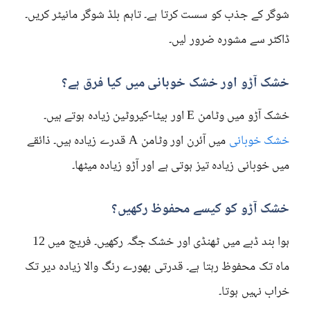
شوگر کے جذب کو سست کرتا ہے۔ تاہم بلڈ شوگر مانیٹر کریں۔
ڈاکٹر سے مشورہ ضرور لیں۔
خشک آڑو اور خشک خوبانی میں کیا فرق ہے؟
خشک آڑو میں وٹامن E اور بیٹا-کیروٹین زیادہ ہوتے ہیں۔
خشک خوبانی
میں آئرن اور وٹامن A قدرے زیادہ ہیں۔ ذائقے
میں خوبانی زیادہ تیز ہوتی ہے اور آڑو زیادہ میٹھا۔
خشک آڑو کو کیسے محفوظ رکھیں؟
ہوا بند ڈبے میں ٹھنڈی اور خشک جگہ رکھیں۔ فریج میں 12
ماہ تک محفوظ رہتا ہے۔ قدرتی بھورے رنگ والا زیادہ دیر تک
خراب نہیں ہوتا۔