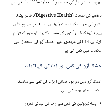
بھرپور غذائیں دل کی بیماریوں کا خطرہ 24% کم کرتی ہیں۔
ہاضمے کی صحت (Digestive Health):
فائبر 8.2g
آنتوں کی حرکت کو درست رکھتا ہے اور قبض سے بچاتا ہے۔
پری بائیوٹک فائبر آنتوں کے مفید بیکٹیریا کو خوراک فراہم
کرتا ہے۔ IBS کے مریضوں میں خشک آڑو کے استعمال سے
علامات میں کمی آتی ہے۔
خشک آڑو کی کمی اور زیادتی کے اثرات
خشک آڑو میں موجود غذائی اجزاء کی کمی سے مختلف
علامات ظاہر ہو سکتی ہیں۔
بیٹا-کیروٹین کی کمی سے رات کی بینائی کمزور