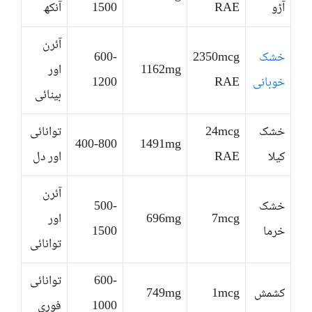
آڑو
RAE
1500
آنکھ
آئرن
خشک
2350mcg
600-
1162mg
اور
خوبانی
RAE
1200
بینائی
خشک
24mcg
توانائی
400-800
1491mg
کیلا
RAE
اور دل
آئرن
خشک
500-
7mcg
696mg
اور
خرما
1500
توانائی
600-
توانائی
کشمش
1mcg
749mg
1000
فوری