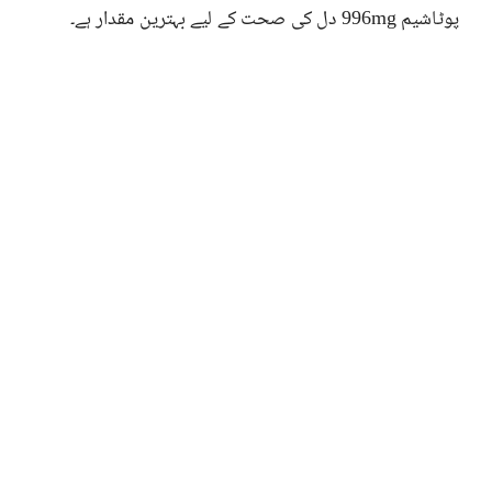
پوٹاشیم 996mg دل کی صحت کے لیے بہترین مقدار ہے۔