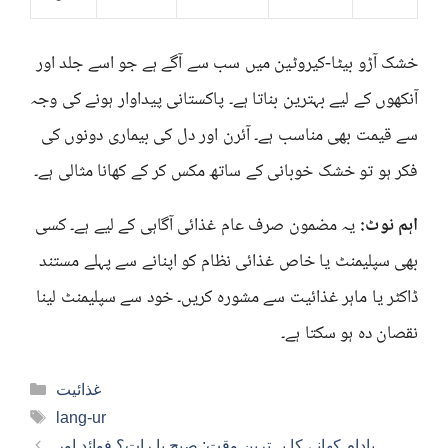
خشک آڑو بیٹا-کیروٹین میں سب سے آگے ہے جو اسے جلد اور
آنکھوں کے لیے بہترین بناتا ہے۔ پاکستانی پیداوار ہونے کی وجہ
سے قیمت بھی مناسب ہے۔ آئرن اور دل کی بیماری دونوں کی
فکر ہو تو خشک خوبانی کے ساتھ مکس کر کے کھانا مثالی ہے۔
اہم نوٹ:
یہ مضمون صرف عام غذائی آگاہی کے لیے ہے۔ کسی
بھی سپلیمنٹ یا خاص غذائی نظام کو اپنانے سے پہلے مستند
ڈاکٹر یا ماہر غذائیت سے مشورہ کریں۔ خود سے سپلیمنٹ لینا
نقصان دہ ہو سکتا ہے۔
Categories
غذائیت
Tags
lang-ur
بادام کھانے کا بہترین وقت: صبح یا رات؟ فوائد اور