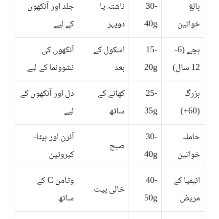
بالغ
30-
ناشتہ یا
جلد اور آنکھوں
خواتین
40g
دوپہر
کے لیے
بچے (6-
15-
اسکول کے
آنکھوں کی
12 سال)
20g
بعد
نشوونما کے لیے
بزرگ
25-
کھانے کے
دل اور آنکھوں کے
(60+)
35g
ساتھ
لیے
حاملہ
30-
آئرن اور بیٹا-
صبح
خواتین
40g
کیروٹین
انیمیا کے
40-
وٹامن C کے
خالی پیٹ
مریض
50g
ساتھ