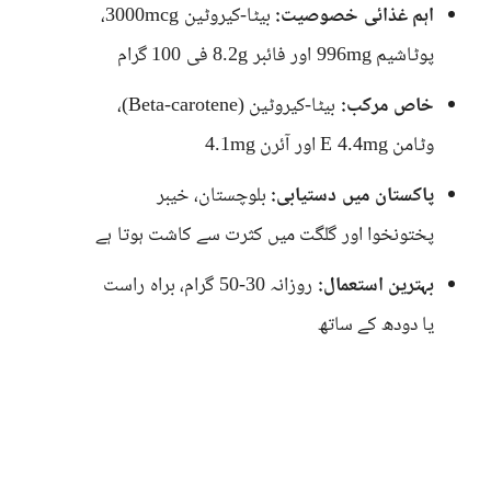
اہم غذائی خصوصیت:
بیٹا-کیروٹین 3000mcg،
پوٹاشیم 996mg اور فائبر 8.2g فی 100 گرام
خاص مرکب:
بیٹا-کیروٹین (Beta-carotene)،
وٹامن E 4.4mg اور آئرن 4.1mg
پاکستان میں دستیابی:
بلوچستان، خیبر
پختونخوا اور گلگت میں کثرت سے کاشت ہوتا ہے
بہترین استعمال:
روزانہ 30-50 گرام، براہ راست
یا دودھ کے ساتھ