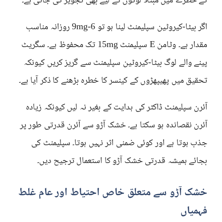
کے خطرے میں مبتلا لوگوں کے لیے بھی تجویز کی جاتی ہے۔
اگر بیٹا-کیروٹین سپلیمنٹ لینا ہو تو 6-9mg روزانہ مناسب
مقدار ہے۔ وٹامن E سپلیمنٹ 15mg تک محفوظ ہے۔ سگریٹ
پینے والے لوگ بیٹا-کیروٹین سپلیمنٹ سے گریز کریں کیونکہ
تحقیق میں پھیپھڑوں کے کینسر کا خطرہ بڑھنے کا ذکر آیا ہے۔
آئرن سپلیمنٹ ڈاکٹر کی ہدایت کے بغیر نہ لیں کیونکہ زیادہ
آئرن نقصاندہ ہو سکتا ہے۔ خشک آڑو سے آئرن قدرتی طور پر
جذب ہوتا ہے اور کوئی ضمنی اثر نہیں ہوتا۔ سپلیمنٹ کی
بجائے ہمیشہ قدرتی خشک آڑو کا استعمال ترجیح دیں۔
خشک آڑو سے متعلق خاص احتیاط اور عام غلط
فہمیاں