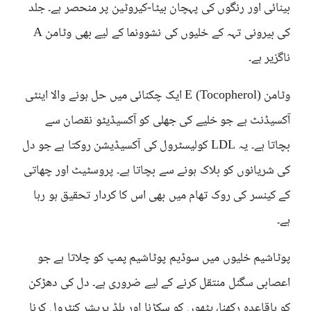
بینائی اور رنگوں کی پہچان بیٹا-کیروٹین پر منحصر ہے۔ جلد
کی بیرونی تہہ کے خلیوں کی نشوونما کے لیے بھی وٹامن A
ناگزیر ہے۔
وٹامن E (Tocopherol) ایک چکنائی میں حل ہونے والا اینٹی
آکسیڈنٹ ہے جو خلیے کی جھلی کو آکسیڈیٹو نقصان سے
بچاتا ہے۔ یہ LDL کولیسٹرول کی آکسیڈیشن روکتا ہے جو دل
کی شریانوں کو بلاک ہونے سے بچاتا ہے۔ پروسٹیٹ اور چھاتی
کے کینسر کی روک تھام میں بھی اس کا کردار تحقیق ہو رہا
ہے۔
پوٹاشیم خلیوں میں سوڈیم پوٹاشیم پمپ کو چلاتا ہے جو
اعصابی سگنل منتقل کرنے کے لیے ضروری ہے۔ دل کی دھڑکن
کو باقاعدہ رکھنا، پٹھوں کو سکڑنا اور بلڈ پریشر کنٹرول کرنا