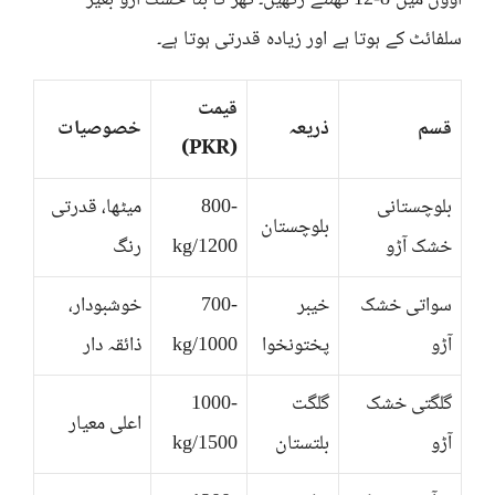
اوون میں 8-12 گھنٹے رکھیں۔ گھر کا بنا خشک آڑو بغیر
سلفائٹ کے ہوتا ہے اور زیادہ قدرتی ہوتا ہے۔
قیمت
قسم
ذریعہ
خصوصیات
(PKR)
بلوچستانی
800-
میٹھا، قدرتی
بلوچستان
خشک آڑو
1200/kg
رنگ
سواتی خشک
خیبر
700-
خوشبودار،
آڑو
پختونخوا
1000/kg
ذائقہ دار
گلگتی خشک
گلگت
1000-
اعلی معیار
آڑو
بلتستان
1500/kg