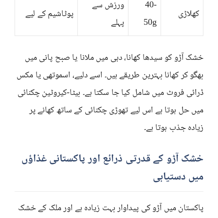
40-
ورزش سے
کھلاڑی
پوٹاشیم کے لیے
50g
پہلے
خشک آڑو کو سیدھا کھانا، دہی میں ملانا یا صبح پانی میں
بھگو کر کھانا بہترین طریقے ہیں۔ اسے دلیے، اسموتھی یا مکس
ڈرائی فروٹ میں شامل کیا جا سکتا ہے۔ بیٹا-کیروٹین چکنائی
میں حل ہوتا ہے اس لیے تھوڑی چکنائی کے ساتھ کھانے پر
زیادہ جذب ہوتا ہے۔
خشک آڑو کے قدرتی ذرائع اور پاکستانی غذاؤں
میں دستیابی
پاکستان میں آڑو کی پیداوار بہت زیادہ ہے اور ملک کے خشک