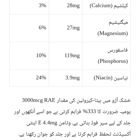
کیلشیم (Calcium)
28mg
3%
میگنیشیم
6%
27mg
(Magnesium)
فاسفورس
10%
119mg
(Phosphorus)
نیاسین (Niacin)
3.9mg
24%
خشک آڑو میں بیٹا-کیروٹین کی مقدار 3000mcg RAE
یومیہ ضرورت کا 333% فراہم کرتی ہے جو اسے آنکھوں اور
جلد کے لیے سپر فوڈ بناتی ہے۔ وٹامن E 4.4mg اینٹی
آکسیڈنٹ تحفظ فراہم کرتا ہے اور جلد کو جوان رکھتا ہے۔