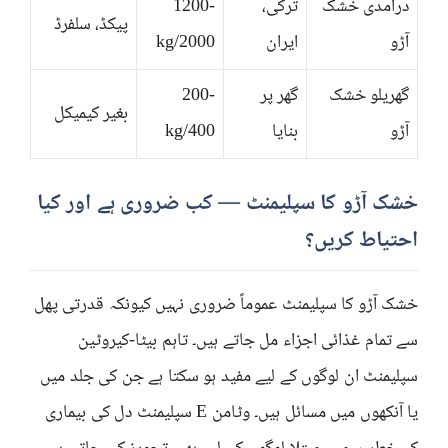
درآمدی خشک
ترکی،
1200-
پیکڈ، سلفرڈ
آڑو
ایران
2000/kg
گھریلو خشک
گھر پر
200-
بغیر کیمیکل
آڑو
بنایا
400/kg
خشک آڑو کا سپلیمنٹ — کب ضروری ہے اور کیا
احتیاط کریں؟
خشک آڑو کا سپلیمنٹ عموماً ضروری نہیں کیونکہ قدرتی پھل
سے تمام غذائی اجزاء مل جاتے ہیں۔ تاہم بیٹا-کیروٹین
سپلیمنٹ ان لوگوں کے لیے مفید ہو سکتا ہے جن کی جلد میں
یا آنکھوں میں مسائل ہیں۔ وٹامن E سپلیمنٹ دل کی بیماری