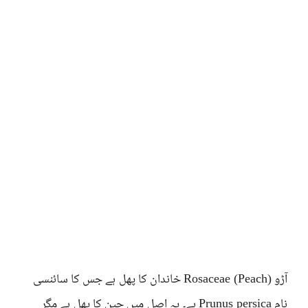
آڑو (Peach) Rosaceae خاندان کا پھل ہے جس کا سائنسی
نام Prunus persica ہے۔ یہ اصل میں چین کا پھل ہے مگر