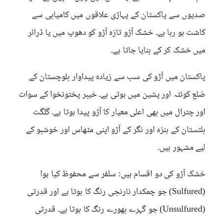
صدیوں سے پاکستان کے پہاڑی علاقوں میں کامیابی سے
کاشت ہو رہا ہے۔ خشک آڑو تازہ آڑو کو دھوپ میں یا ڈرائر
میں خشک کر کے بنایا جاتا ہے۔
پاکستان میں آڑو کی سب سے زیادہ پیداوار بلوچستان کے
ضلع کوئٹہ اور پشین میں ہوتی ہے۔ خیبر پختونخوا کے سوات
اور چترال میں بھی اعلی معیار کا آڑو پیدا ہوتا ہے۔ گلگت
بلتستان کے ہنزہ اور نگر کے آڑو اپنی مٹھاس اور خوشبو کے
لیے مشہور ہیں۔
خشک آڑو کی دو اقسام ہیں: سلفر سے محفوظ کیا ہوا
(Sulfured) جو چمکدار نارنجی رنگ کا ہوتا ہے اور قدرتی
(Unsulfured) جو گہرے بھورے رنگ کا ہوتا ہے۔ قدرتی