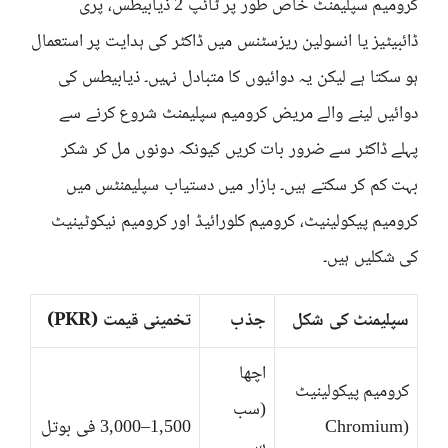
کرومیم سپلیمنٹ خاص طور پر ٹائپ 2 ذیابیطس، پری
ڈائبیٹیز یا انسولین ریزسٹنس میں ڈاکٹر کی ہدایت پر استعمال
ہو سکتا ہے لیکن یہ دوائیوں کا متبادل نہیں۔ ذیابیطس کی
دوائیں لینے والے مریض کرومیم سپلیمنٹ شروع کرنے سے
پہلے ڈاکٹر سے ضرور بات کریں کیونکہ دونوں مل کر شکر
بہت کم کر سکتے ہیں۔ بازار میں دستیاب سپلیمنٹس میں
کرومیم پیکولینیٹ، کرومیم کلورائیڈ اور کرومیم نیکوٹینیٹ
کی شکلیں ہیں۔
سپلیمنٹ کی شکل
جذب
تخمینی قیمت (PKR)
اچھا
کرومیم پیکولینیٹ
(سب
(Chromium
1,500–3,000 فی بوتل
سے