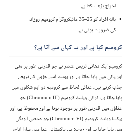
اخراج بڑھ سکتا ہے
بالغ افراد کو 25–35 مائیکروگرام کرومیم روزانہ
کی ضرورت ہوتی ہے
کرومیم کیا ہے اور یہ کہاں سے آتا ہے؟
کرومیم ایک دھاتی ٹریس عنصر ہے جو قدرتی طور پر مٹی
اور پانی میں پایا جاتا ہے اور پودے اسے جڑوں کے ذریعے
جذب کرتے ہیں۔ غذائی لحاظ سے کرومیم دو اہم شکلوں میں
پایا جاتا ہے: ٹرائی ویلنٹ کرومیم (Chromium III) جو
غذاؤں میں قدرتی طور پر موجود ہوتا ہے اور محفوظ ہے، اور
ہیکسا ویلنٹ کرومیم (Chromium VI) جو صنعتی آلودگی
میں پایا جاتا ہے اور زہریلا ہے۔ پاکستانی غذا میں سارا اناج،