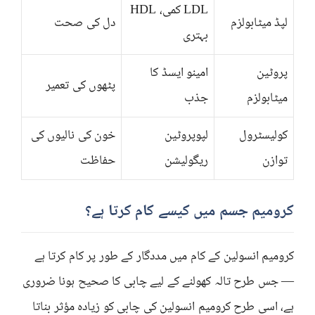
LDL کمی، HDL
لپڈ میٹابولزم
دل کی صحت
بہتری
پروٹین
امینو ایسڈ کا
پٹھوں کی تعمیر
میٹابولزم
جذب
کولیسٹرول
لپوپروٹین
خون کی نالیوں کی
توازن
ریگولیشن
حفاظت
کرومیم جسم میں کیسے کام کرتا ہے؟
کرومیم انسولین کے کام میں مددگار کے طور پر کام کرتا ہے
— جس طرح تالہ کھولنے کے لیے چابی کا صحیح ہونا ضروری
ہے، اسی طرح کرومیم انسولین کی چابی کو زیادہ مؤثر بناتا