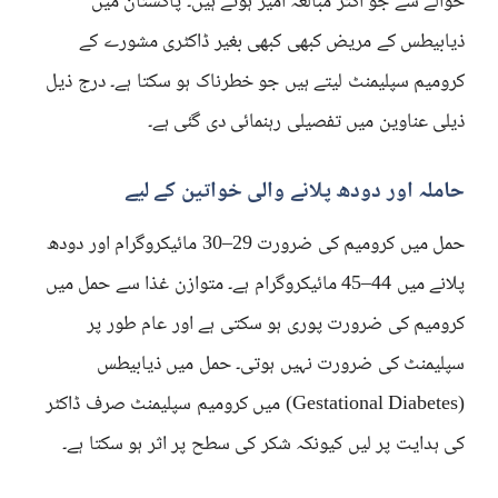
حوالے سے جو اکثر مبالغہ آمیز ہوتے ہیں۔ پاکستان میں
ذیابیطس کے مریض کبھی کبھی بغیر ڈاکٹری مشورے کے
کرومیم سپلیمنٹ لیتے ہیں جو خطرناک ہو سکتا ہے۔ درج ذیل
ذیلی عناوین میں تفصیلی رہنمائی دی گئی ہے۔
حاملہ اور دودھ پلانے والی خواتین کے لیے
حمل میں کرومیم کی ضرورت 29–30 مائیکروگرام اور دودھ
پلانے میں 44–45 مائیکروگرام ہے۔ متوازن غذا سے حمل میں
کرومیم کی ضرورت پوری ہو سکتی ہے اور عام طور پر
سپلیمنٹ کی ضرورت نہیں ہوتی۔ حمل میں ذیابیطس
(Gestational Diabetes) میں کرومیم سپلیمنٹ صرف ڈاکٹر
کی ہدایت پر لیں کیونکہ شکر کی سطح پر اثر ہو سکتا ہے۔