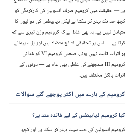
سب سے بڑی غلط فہمی یہ ہے کہ کرومیم ذیابیطس کا علاج
ہے — حقیقت میں کرومیم صرف انسولین کی کارکردگی کو
کچھ حد تک بہتر کر سکتا ہے لیکن ذیابیطس کی دوائیوں کا
متبادل نہیں ہے۔ یہ بھی غلط ہے کہ کرومیم وزن تیزی سے کم
کرتا ہے — اس پر تحقیقی نتائج متضاد ہیں اور بڑے پیمانے
پر اثرات ثابت نہیں ہوئے۔ صنعتی کرومیم VI کو غذائی
کرومیم III سمجھنے کی غلطی بھی عام ہے — دونوں کے
اثرات بالکل مختلف ہیں۔
کرومیم کے بارے میں اکثر پوچھے گئے سوالات
کیا کرومیم ذیابیطس کے لیے فائدہ مند ہے؟
کرومیم انسولین کی حساسیت بہتر کر سکتا ہے اور کچھ