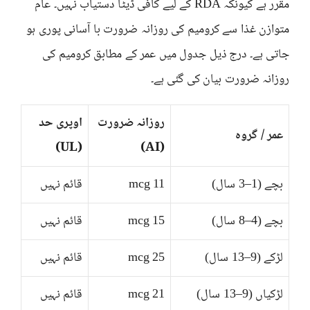
مقرر ہے کیونکہ RDA کے لیے کافی ڈیٹا دستیاب نہیں۔ عام
متوازن غذا سے کرومیم کی روزانہ ضرورت با آسانی پوری ہو
جاتی ہے۔ درج ذیل جدول میں عمر کے مطابق کرومیم کی
روزانہ ضرورت بیان کی گئی ہے۔
روزانہ ضرورت
اوپری حد
عمر / گروہ
(UL)
(AI)
بچے (1–3 سال)
11 mcg
قائم نہیں
بچے (4–8 سال)
15 mcg
قائم نہیں
لڑکے (9–13 سال)
25 mcg
قائم نہیں
لڑکیاں (9–13 سال)
21 mcg
قائم نہیں