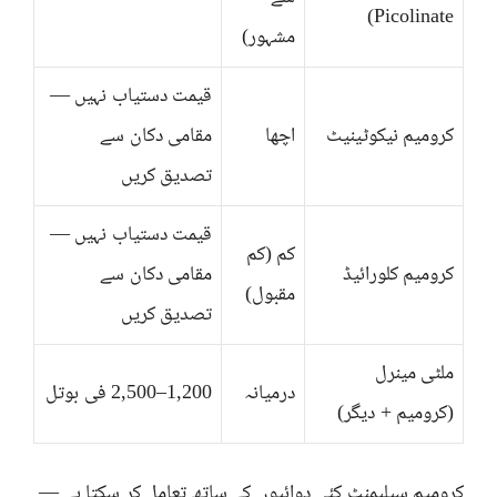
Picolinate)
مشہور)
قیمت دستیاب نہیں —
کرومیم نیکوٹینیٹ
اچھا
مقامی دکان سے
تصدیق کریں
قیمت دستیاب نہیں —
کم (کم
کرومیم کلورائیڈ
مقامی دکان سے
مقبول)
تصدیق کریں
ملٹی مینرل
درمیانہ
1,200–2,500 فی بوتل
(کرومیم + دیگر)
کرومیم سپلیمنٹ کئی دوائیوں کے ساتھ تعامل کر سکتا ہے —