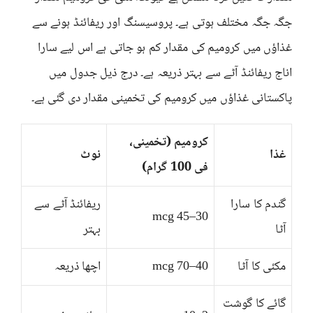
جگہ جگہ مختلف ہوتی ہے۔ پروسیسنگ اور ریفائنڈ ہونے سے
غذاؤں میں کرومیم کی مقدار کم ہو جاتی ہے اس لیے سارا
اناج ریفائنڈ آٹے سے بہتر ذریعہ ہے۔ درج ذیل جدول میں
پاکستانی غذاؤں میں کرومیم کی تخمینی مقدار دی گئی ہے۔
کرومیم (تخمینی،
غذا
نوٹ
فی 100 گرام)
گندم کا سارا
ریفائنڈ آٹے سے
30–45 mcg
آٹا
بہتر
مکئی کا آٹا
40–70 mcg
اچھا ذریعہ
گائے کا گوشت