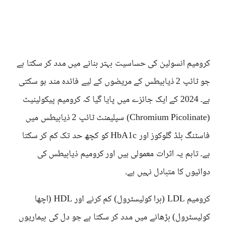
کرومیم انسولین کی حساسیت بہتر بنانے میں مدد کر سکتا ہے
جو ٹائپ 2 ذیابیطس کے مریضوں کے لیے فائدہ مند ہو سکتی
ہے۔ 2024 کے ایک جائزے میں پایا گیا کہ کرومیم پیکولینیٹ
(Chromium Picolinate) سپلیمنٹ ٹائپ 2 ذیابیطس میں
فاسٹنگ بلڈ گلوکوز اور HbA1c کو کچھ حد تک کم کر سکتا
ہے۔ تاہم یہ اثرات معمولی ہیں اور کرومیم ذیابیطس کی
دوائیوں کا متبادل نہیں ہے۔
کرومیم LDL (برا کولیسٹرول) کم کرنے اور HDL (اچھا
کولیسٹرول) بڑھانے میں مدد کر سکتا ہے جو دل کی بیماریوں