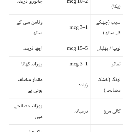
2–10 mcg
جانوری ذریعہ
(پکا)
سیب (چھلکے
وٹامن سی کے
1–3 mcg
کے ساتھ)
ساتھ
لوبیا / پھلیاں
5–15 mcg
اچھا ذریعہ
ٹماٹر
1–3 mcg
روزانہ کھانا
لونگ (خشک
مقدار مختلف
زیادہ
مصالحہ)
ہوتی ہے
روزانہ مصالحے
کالی مرچ
درمیانہ
میں