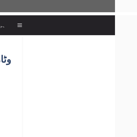
ہو
وٹا