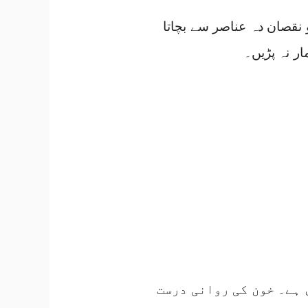
 نقصان دہ عناصر سے بچاتا
ار نہ پڑیں۔
 ہے۔ خون کی روانی درست