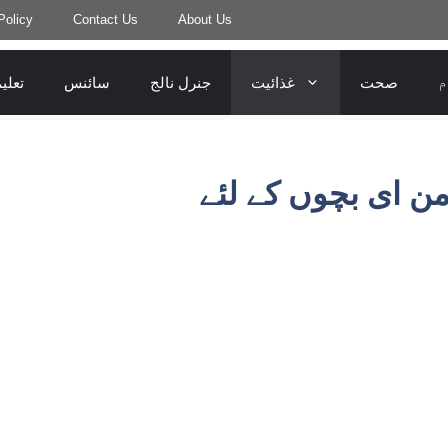
Policy
Contact Us
About Us
م
صحت
غذائیت
جنرل نالج
سائنس
تعلی
من ای بچوں کے لئے