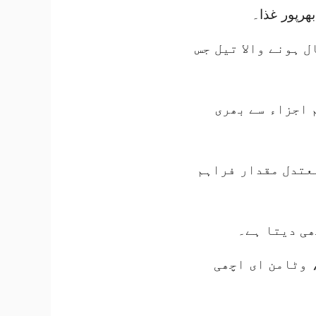
ھرپور غذا۔
 ہونے والا تیل جس
 اجزاء سے بھری
معتدل مقدار فراہم
ھی دیتا ہے۔
 وٹامن ای اچھی