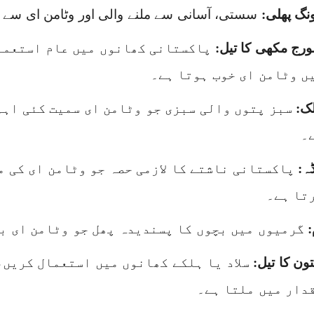
نگ پھلی:
سستی، آسانی سے ملنے والی اور وٹامن ای سے ب
رج مکھی کا تیل:
پاکستانی کھانوں میں عام استعمال
ں وٹامن ای خوب ہوتا ہے۔
لک:
سبز پتوں والی سبزی جو وٹامن ای سمیت کئی اہم
۔
ڈہ:
پاکستانی ناشتے کا لازمی حصہ جو وٹامن ای کی 
تا ہے۔
:
گرمیوں میں بچوں کا پسندیدہ پھل جو وٹامن ای ب
تون کا تیل:
سلاد یا ہلکے کھانوں میں استعمال کریں،
دار میں ملتا ہے۔