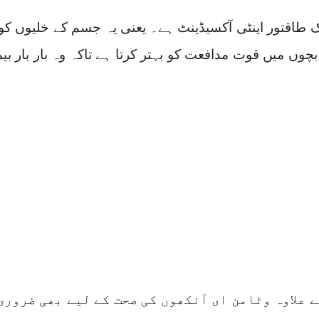
ک طاقتور اینٹی آکسیڈینٹ ہے۔ یعنی یہ جسم کے خلیوں کو
چوں میں قوت مدافعت کو بہتر کرتا ہے تاکہ وہ بار بار بیم
ے علاوہ وٹامن ای آنکھوں کی صحت کے لیے بھی ضروری