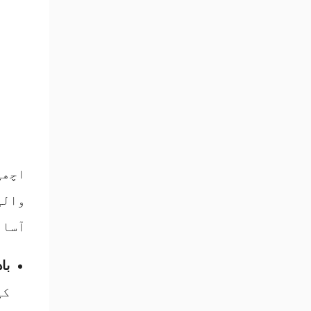
اچھی
والی
آسان
با
کی