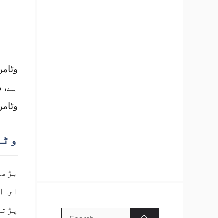
وٹامن
ہے، د
وٹامن
وٹا
بڑھت
ای ا
پڑتا
Search