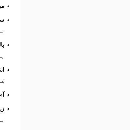
مو
سو
می
پا
ہے
ان
کر
آم
زی
مق