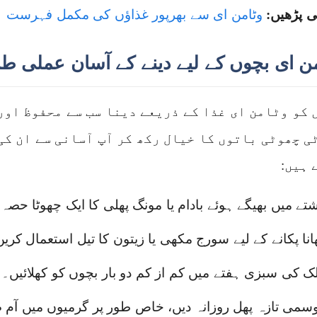
ی پڑھیں:
وٹامن ای سے بھرپور غذاؤں کی مکمل فہرست
من ای بچوں کے لیے دینے کے آسان عملی ط
 کو وٹامن ای غذا کے ذریعے دینا سب سے محفوظ اور
ی چھوٹی باتوں کا خیال رکھ کر آپ آسانی سے ان کی
 ہیں:
شتے میں بھیگے ہوئے بادام یا مونگ پھلی کا ایک چھوٹا حص
انا پکانے کے لیے سورج مکھی یا زیتون کا تیل استعمال کری
لک کی سبزی ہفتے میں کم از کم دو بار بچوں کو کھلائیں۔
سمی تازہ پھل روزانہ دیں، خاص طور پر گرمیوں میں آم