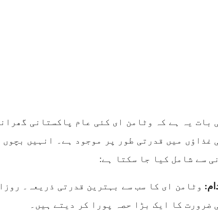
 بات یہ ہے کہ وٹامن ای کئی عام پاکستانی گھران
 غذاؤں میں قدرتی طور پر موجود ہے۔ انہیں بچوں 
ی سے شامل کیا جا سکتا ہے:
دام:
وٹامن ای کا سب سے بہترین قدرتی ذریعہ۔ روزا
 ضرورت کا ایک بڑا حصہ پورا کر دیتے ہیں۔