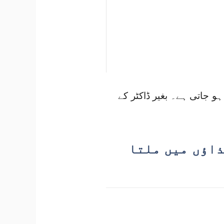
و جاتی ہے۔ بغیر ڈاکٹر کے
ذاؤں میں ملتا