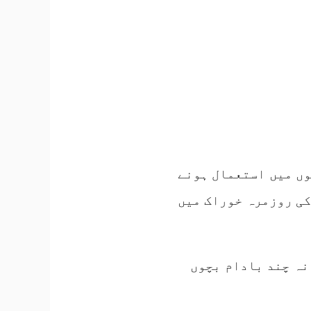
وں میں استعمال ہونے
کی روزمرہ خوراک میں
نہ چند بادام بچوں