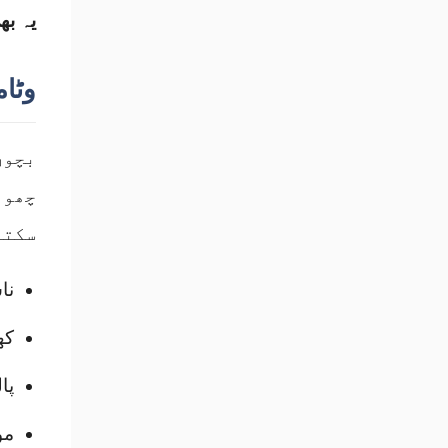
یہ بھ
وٹا
بچوں
چھوٹ
سکتے
نا
کھ
پا
مو