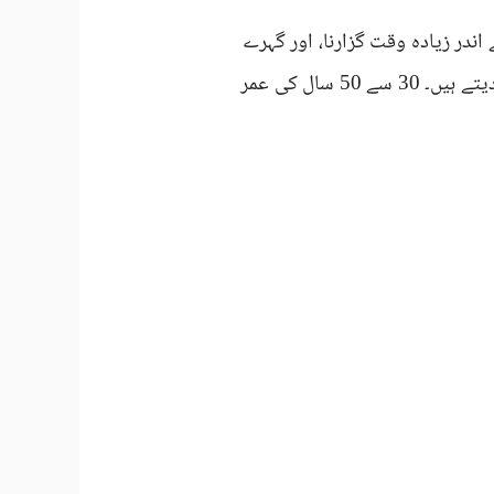
ندر زیادہ وقت گزارنا، اور گہرے
رنگ کی جلد — یہ سب دھوپ سے وٹامن ڈی بنانے کی صلاحیت کم کر دیتے ہیں۔ 30 سے 50 سال کی عمر