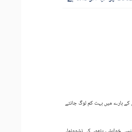
 کے بارے میں بہت کم لوگ جانتے
سی خواہش، پٹھوں کی نشوونما،