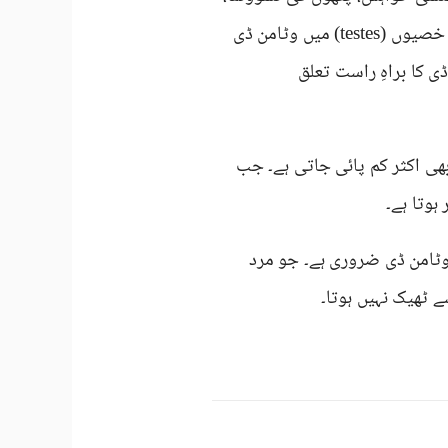
اور مزاج سب کو کنٹرول کرتا ہے۔ تحقیق سے ثابت ہوا ہے کہ مردوں کی خصیوں (testes) میں وٹامن ڈی
ی کا براہِ راست تعلق
ی اکثر کم پائی جاتی ہے۔ جب
ہوتا ہے۔
وٹامن ڈی ضروری ہے۔ جو مرد
ے ٹھیک نہیں ہوتا۔