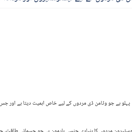
 پہلو ہے جو وٹامن ڈی مردوں کے لیے خاص اہمیت دیتا ہے اور جس
سٹیرون مردوں کا بنیادی جنسی ہارمون ہے جو جسمانی طاقت، جن