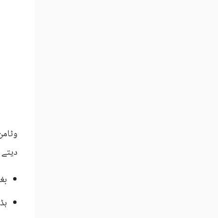
وٹامن
دیتے 
بغ
ہڈ