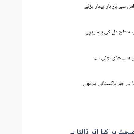
س سے بار بار بیمار پڑنے
ب سطح دل کی بیماریوں
 سے جڑی ہوئی ہے۔
ا ہے جو پاکستانی مردوں
ت پر کیا اثر ڈالتا ہے