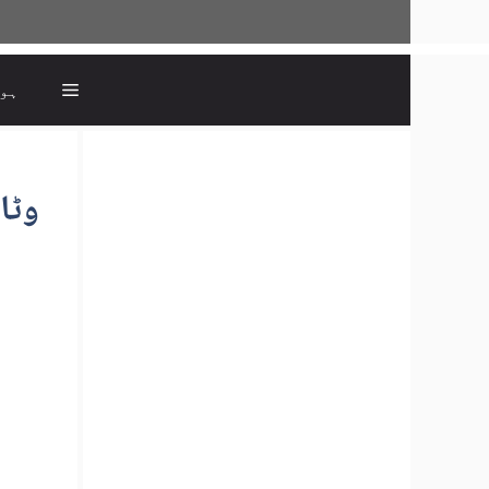
ہو
وٹا