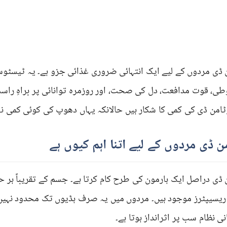
 ڈی مردوں کے لیے ایک انتہائی ضروری غذائی جزو ہے۔ یہ ٹیسٹ
ی، قوت مدافعت، دل کی صحت، اور روزمرہ توانائی پر براہِ راست ا
ٹامن ڈی کی کمی کا شکار ہیں حالانکہ یہاں دھوپ کی کوئی کمی نہ
ن ڈی مردوں کے لیے اتنا اہم کیوں ہے
 ڈی دراصل ایک ہارمون کی طرح کام کرتا ہے۔ جسم کے تقریباً ہ
ریسیپٹرز موجود ہیں۔ مردوں میں یہ صرف ہڈیوں تک محدود نہیں 
ی نظام سب پر اثرانداز ہوتا ہے۔