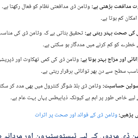
ت مدافعت بڑھتی ہے:
وٹامن ڈی مدافعتی نظام کو فعال رکھتا ہے۔ ا
امکان کم ہوتا ہے۔
 کی صحت بہتر رہتی ہے:
تحقیق بتاتی ہے کہ وٹامن ڈی کی مناس
 خطرے کو کم کرنے میں مددگار ہو سکتی ہے۔
نائی اور مزاج بہتر ہوتا ہے:
وٹامن ڈی کی کمی تھکاوٹ اور ڈپریشن
اسب سطح سے دن بھر توانائی برقرار رہتی ہے۔
سولین حساسیت:
وٹامن ڈی بلڈ شوگر کنٹرول میں بھی مدد کر سکت
 لیے خاص طور پر اہم ہے کیونکہ ذیابیطس یہاں بہت عام ہے۔
ی پڑھیں:
وٹامن ڈی کے فوائد اور صحت پر اثرات
ن ڈی مردوں کے لیے ٹیسٹوسٹیرون اور مردانہ صح