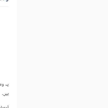
یہ وہ
ہیں۔
ٹیسٹو