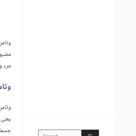
وٹامن
مضبوط
مرد و
وٹام
وٹامن
یعنی 
جسمان
Search