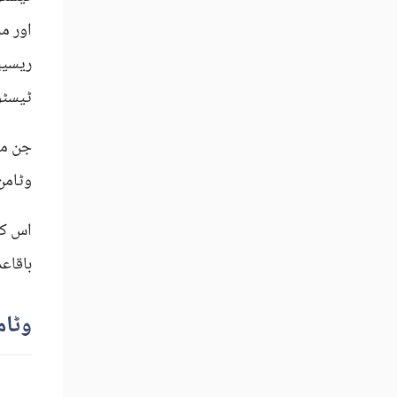
ریسیپ
ٹیسٹو
جن مر
وٹامن
اس کے
باقاع
وٹام