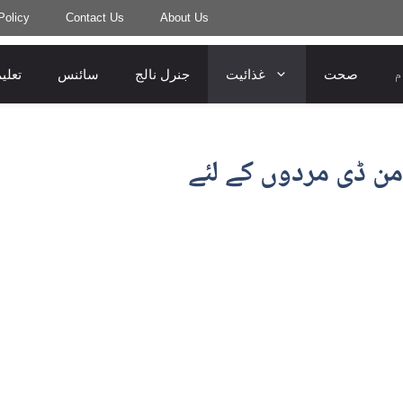
Policy
Contact Us
About Us
م
صحت
غذائیت
جنرل نالج
سائنس
تعلی
من ڈی مردوں کے لئے