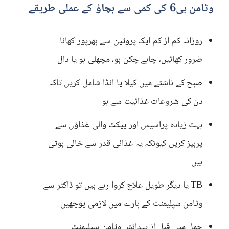
وٹامن بی6 کی کمی سے بچاؤ کے عملی طریقے
روزانہ کم از کم ایک پروٹین سے بھرپور کھانا
ضرور کھائیں، چاہے چکن ہو، مچھلی ہو یا دال
صبح کے ناشتے میں کیلا یا انڈا شامل کریں تاکہ
دن کی شروعات غذائیت سے ہو
بہت زیادہ پراسیس اور پیکٹ والی غذاؤں سے
پرہیز کریں کیونکہ یہ غذائی قدر سے خالی ہوتی
ہیں
TB یا دیگر طویل علاج کروا رہے ہیں تو ڈاکٹر سے
وٹامن سپلیمنٹ کے بارے میں لازمی پوچھیں
حمل میں قبل از پیدائش وٹامن سپلیمنٹ