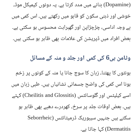
(Dopamine) بنانے میں مدد کرتا ہے۔ یہ دونوں کیمیکل موڈ،
خوشی اور ذہنی سکون کو قابو میں رکھتے ہیں۔ اس کمی میں
بے وجہ اداسی، چڑچڑاپن اور گھبراہٹ محسوس ہو سکتی ہے۔
بعض افراد میں ڈپریشن کی علامات بھی ظاہر ہو سکتی ہیں۔
وٹامن بی6 کی کمی اور جلد و منہ کے مسائل
ہونٹوں کا پھٹنا، زبان کا سوج جانا یا منہ کے کونوں پر زخم
ہونا اس کمی کی واضح جسمانی نشانیاں ہیں۔ طبی زبان میں
اسے کیلیٹس اور گلوسائٹس (Cheilitis and Glossitis) کہتے
ہیں۔ بعض اوقات جلد پر سرخ، کھردرے دھبے بھی ظاہر ہو
سکتے ہیں جنہیں سیبوریک ڈرمیٹائٹس (Seborrheic
Dermatitis) کہا جاتا ہے۔