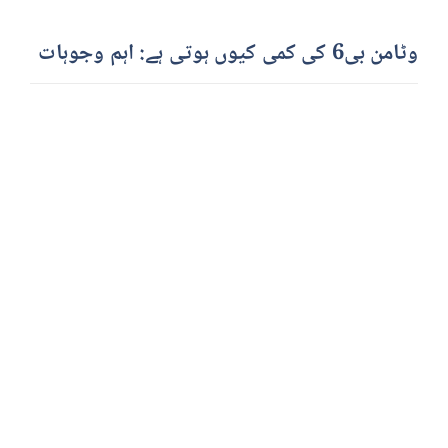
وٹامن بی6 کی کمی کیوں ہوتی ہے: اہم وجوہات