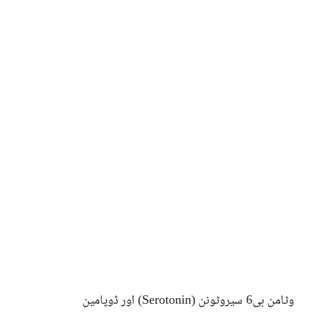
وٹامن بی6 سیروٹونن (Serotonin) اور ڈوپامین