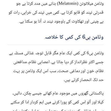
وٹامن میلاٹونن (Melatonin) بنانے میں مدد کرتا ہے جو
قدرتی نیند کو قابو کرتا ہے۔ کمی میں نیند کی خرابی، رات کو
بے چینی اور تھکاوٹ کے باوجود نیند نہ آنا ہو سکتا ہے۔
وٹامن بی6 کی کمی کا خلاصہ
وٹامن بی6 کی کمی ایک عام مگر قابل توجہ غذائی مسئلہ ہے
جسے اکثر نظرانداز کر دیا جاتا ہے۔ اعصابی نظام، مدافعتی
نظام، خون اور دماغی صحت، سب اس ایک وٹامن پر بہت
حد تک انحصار کرتے ہیں۔
پاکستانی گھروں میں موجود عام کھانے جیسے چکن، دالیں،
کیلا اور آلو اس کمی کو پورا کرنے میں اہم کردار ادا کر سکتے