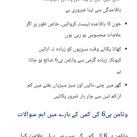
باقاعدگی سے لینا ضروری ہے
خون کا باقاعدہ ٹیسٹ کروائیں، خاص طور پر اگر
علامات محسوس ہو رہی ہوں
کھانا پکاتے وقت سبزیوں کو زیادہ نہ ابالیں
کیونکہ زیادہ گرمی سے وٹامن بی6 ضائع ہو جاتا
ہے
گھر میں چنے، دالیں اور سبز سبزیاں ہفتے میں کم
از کم تین سے چار بار ضرور پکائیں
وٹامن بی6 کی کمی کے بارے میں اہم سوالات
وٹامن بی6 کی کمی کی سب سے پہلی علامت کیا