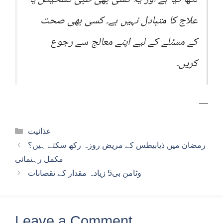
علاج کا متبادل نہیں ہے۔ کسی بھی صحت
کے مسئلے کے لیے اپنے معالج سے رجوع
کریں۔
—
Categories
غذائیت
رمضان میں ذیابیطس کے مریض روزہ رکھ سکتے ہیں؟
مکمل رہنمائی
وٹامن بی5 زیادہ مقدار کے نقصانات
Leave a Comment