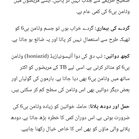
صحیح طریقے سے جذب نہیں کر پاتیں۔ ایسے مریضوں میں
وٹامن بی6 کی کمی عام ہے۔
گردے کی بیماری:
گردے خراب ہوں تو جسم وٹامن بی6 کو
ٹھیک طرح سے استعمال نہیں کر پاتا اور یہ ضائع ہو جاتا ہے۔
کچھ دوائیں:
تپ دق کی دوا آئیسونیازیڈ (Isoniazid) وٹامن
بی6 کو متاثر کرتی ہے۔ اسی لیے TB کے مریضوں کو اکثر
ساتھ میں وٹامن بی6 بھی دیا جاتا ہے۔ ہارمون کی گولیاں اور
بعض دیگر دوائیں بھی اس وٹامن کی سطح کم کر سکتی ہیں۔
حمل اور دودھ پلانا:
حاملہ خواتین کو زیادہ وٹامن بی6 کی
ضرورت ہوتی ہے۔ اس دوران کمی کا خطرہ بڑھ جاتا ہے۔ دودھ
پلانے والی ماؤں کو بھی اس کا خاص خیال رکھنا چاہیے۔