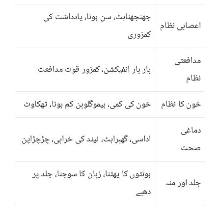
جھنجھناہٹ، سن ہونا، یادداشت کی
اعصابی نظام
کمزوری
مدافعتی
بار بار انفیکشن، کمزور قوت مدافعت
نظام
خون کا نظام
خون کی کمی، ہیموگلوبن کم ہونا، تھکاوٹ
دماغی
اداسی، گھبراہٹ، نیند کی خرابی، چڑچڑاپن
صحت
ہونٹوں کا پھٹنا، زبان کا سوجنا، جلد پر
جلد اور منہ
دھبے