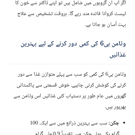
اگر آپ ان گروہوں میں شامل ہیں تو اپنے ڈاکٹر سے خون کا
ٹیسٹ کروانا فائدہ مند رہے گا۔ بروقت تشخیص سے علاج
بہت آسان ہو جاتا ہے۔
وٹامن بی6 کی کمی دور کرنے کے لیے بہترین
غذائیں
وٹامن بی6 کی کمی کو سب سے پہلے متوازن غذا سے دور
کرنے کی کوشش کرنی چاہیے۔ خوش قسمتی سے پاکستانی
گھروں میں عام طور پر دستیاب کئی غذائیں اس وٹامن سے
بھرپور ہیں۔
چکن:
سب سے بہترین ذرائع میں سے ایک۔ 100
گرام پکے ہوئے چکن میں تقریباً 0.9 ملی گرام