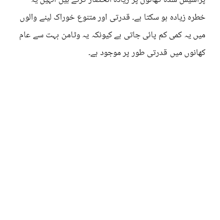
پراسیس شدہ کھانوں پر زیادہ انحصار کرتے ہیں انہیں یہ
خطرہ زیادہ ہو سکتا ہے۔ قدرتی اور متنوع خوراک لینے والوں
میں یہ کمی کم پائی جاتی ہے کیونکہ یہ وٹامن بہت سے عام
کھانوں میں قدرتی طور پر موجود ہے۔