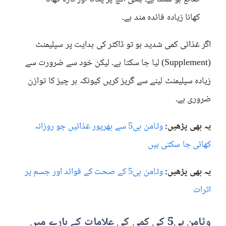
کھانا زیادہ فائدہ مند ہے۔
اگر غذائی کمی شدید ہو تو ڈاکٹر کی ہدایت پر سپلیمنٹ
(Supplement) لیا جا سکتا ہے۔ لیکن خود سے ضرورت سے
زیادہ سپلیمنٹ لینے سے گریز کریں کیونکہ ہر چیز کا توازن
ضروری ہے۔
یہ بھی پڑھیں:
وٹامن بی5 سے بھرپور غذائیں جو روزانہ
کھائی جا سکتی ہیں
یہ بھی پڑھیں:
وٹامن بی5 کے صحت کے فوائد اور جسم پر
اثرات
وٹامن بی5 کی کمی کی علامات کے بارے میں