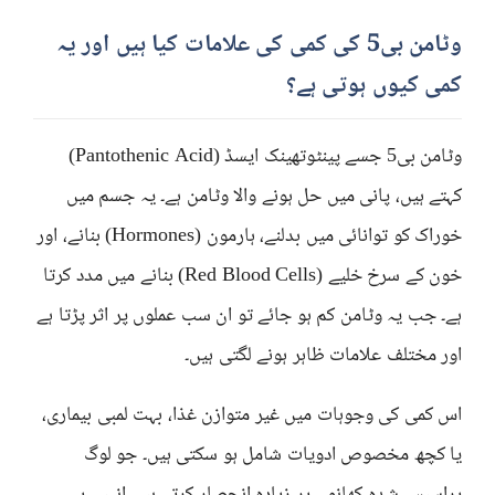
وٹامن بی5 کی کمی کی علامات کیا ہیں اور یہ
کمی کیوں ہوتی ہے؟
وٹامن بی5 جسے پینٹوتھینک ایسڈ (Pantothenic Acid)
کہتے ہیں، پانی میں حل ہونے والا وٹامن ہے۔ یہ جسم میں
خوراک کو توانائی میں بدلنے، ہارمون (Hormones) بنانے، اور
خون کے سرخ خلیے (Red Blood Cells) بنانے میں مدد کرتا
ہے۔ جب یہ وٹامن کم ہو جائے تو ان سب عملوں پر اثر پڑتا ہے
اور مختلف علامات ظاہر ہونے لگتی ہیں۔
اس کمی کی وجوہات میں غیر متوازن غذا، بہت لمبی بیماری،
یا کچھ مخصوص ادویات شامل ہو سکتی ہیں۔ جو لوگ