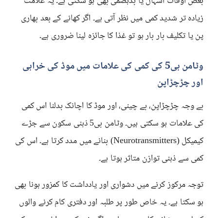
بعض اوقات اسہال یا بدہضمی بھی ہو سکتی ہے۔ یہ علامت
زیادہ تر شدید کمی میں نظر آتی ہے۔ اگر کھانے کے بعد بھاری
پن یا تکلیف بار بار ہو تو غذا کا جائزہ لینا ضروری ہے۔
وٹامن بی5 کی کمی کی علامات میں موڈ کی خرابی
اور چڑچڑاپن
بے وجہ چڑچڑاپن، بے چینی، اور موڈ کا اچانک بدلنا اس کمی
کی علامات ہو سکتی ہیں۔ وٹامن بی5 ذہنی سکون سے جڑے
کیمیکل (Neurotransmitters) بنانے میں مدد کرتا ہے۔ اس کی
کمی سے ذہنی توازن متاثر ہوتا ہے۔
توجہ مرکوز کرنے میں دشواری اور یادداشت کا کمزور ہونا بھی
ہو سکتا ہے۔ یہ خاص طور پر طلبہ اور دفتری کام کرنے والوں