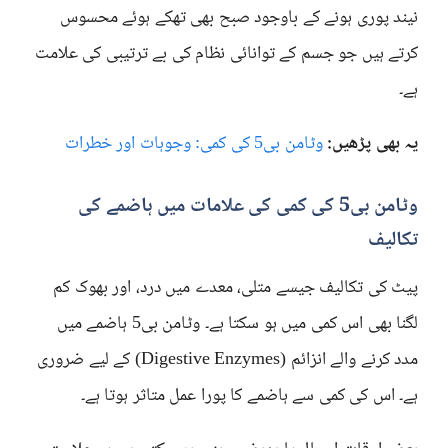
نیند پوری ہونے کے باوجود صبح بھی تھکے ہوئے محسوس
کرتے ہیں جو جسم کے توانائی نظام کی بے ترتیبی کی علامت
ہے۔
یہ بھی پڑھیں:
وٹامن بی5 کی کمی: وجوہات اور خطرات
وٹامن بی5 کی کمی کی علامات میں ہاضمے کی
تکالیف
پیٹ کی تکالیف جیسے متلی، معدے میں درد، اور بھوک کم
لگنا بھی اس کمی میں ہو سکتا ہے۔ وٹامن بی5 ہاضمے میں
مدد کرنے والے انزائم (Digestive Enzymes) کے لیے ضروری
ہے۔ اس کی کمی سے ہاضمے کا پورا عمل متاثر ہوتا ہے۔