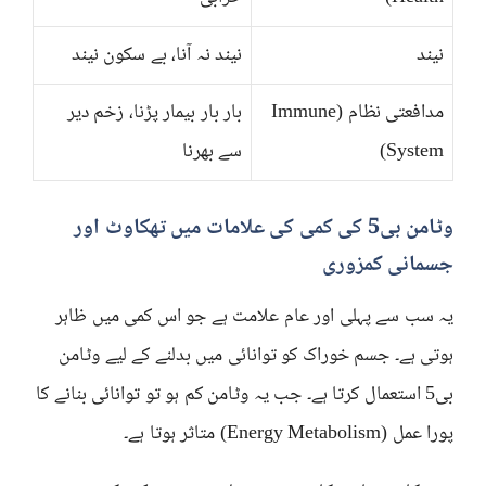
نیند
نیند نہ آنا، بے سکون نیند
مدافعتی نظام (Immune
بار بار بیمار پڑنا، زخم دیر
System)
سے بھرنا
وٹامن بی5 کی کمی کی علامات میں تھکاوٹ اور
جسمانی کمزوری
یہ سب سے پہلی اور عام علامت ہے جو اس کمی میں ظاہر
ہوتی ہے۔ جسم خوراک کو توانائی میں بدلنے کے لیے وٹامن
بی5 استعمال کرتا ہے۔ جب یہ وٹامن کم ہو تو توانائی بنانے کا
پورا عمل (Energy Metabolism) متاثر ہوتا ہے۔