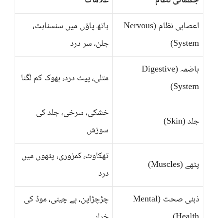
جسمانی نظام
علامات
اعصابی نظام (Nervous
ہاتھ پاؤں میں سنسناہٹ،
System)
جلن، سر درد
ہاضمہ (Digestive
متلی، پیٹ درد، بھوک کم لگنا
System)
خشکی، سرخی، جلد کی
جلد (Skin)
سوزش
تھکاوٹ، کمزوری، پٹھوں میں
پٹھے (Muscles)
درد
ذہنی صحت (Mental
چڑچڑاپن، بے چینی، موڈ کی
Health)
خرابی