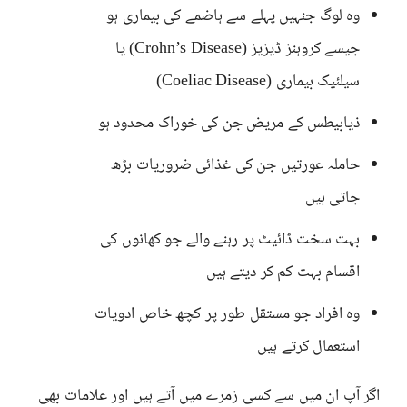
وہ لوگ جنہیں پہلے سے ہاضمے کی بیماری ہو
جیسے کروہنز ڈیزیز (Crohn’s Disease) یا
سیلئیک بیماری (Coeliac Disease)
ذیابیطس کے مریض جن کی خوراک محدود ہو
حاملہ عورتیں جن کی غذائی ضروریات بڑھ
جاتی ہیں
بہت سخت ڈائیٹ پر رہنے والے جو کھانوں کی
اقسام بہت کم کر دیتے ہیں
وہ افراد جو مستقل طور پر کچھ خاص ادویات
استعمال کرتے ہیں
اگر آپ ان میں سے کسی زمرے میں آتے ہیں اور علامات بھی