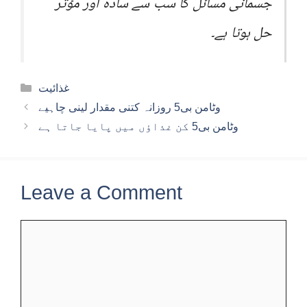
جسمانی مسائل کا سب سے سادہ اور مؤثر
حل ہوتا ہے۔
Categories
غذائیت
وٹامن بی5 روزانہ کتنی مقدار لینی چاہیے
وٹامن بی5 کن غذاؤں میں پایا جاتا ہے
Leave a Comment
Comment