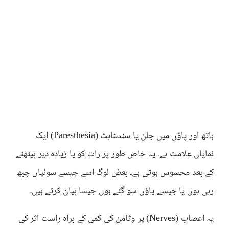
ہاتھ اور پاؤں میں جلن یا سنسناہٹ (Paresthesia) ایک
نمایاں علامت ہے۔ یہ خاص طور پر رات کو یا زیادہ دیر بیٹھنے
کے بعد محسوس ہوتی ہے۔ بعض لوگ اسے جیسے سوئیاں چبھ
رہی ہوں یا جیسے پاؤں سو گئے ہوں جیسا بیان کرتے ہیں۔
یہ اعصاب (Nerves) پر وٹامن کی کمی کے براہ راست اثر کی