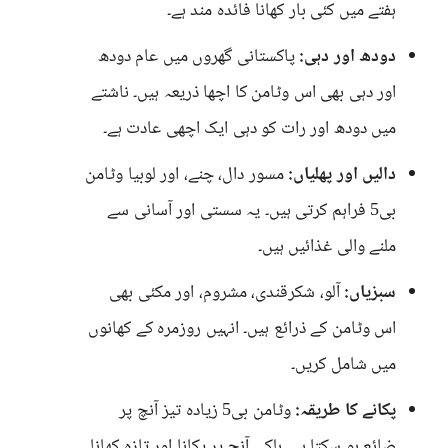
ہفتے میں کئی بار کھانا فائدہ مند ہے۔
دودھ اور دہی:
پاکستانی گھروں میں عام دودھ
اور دہی بھی اس وٹامن کا اچھا ذریعہ ہیں۔ ناشتے
میں دودھ اور رات کو دہی ایک اچھی عادت ہے۔
دالیں اور پھلیاں:
مسور دال، چنے، اور لوبیا وٹامن
بی5 فراہم کرتی ہیں۔ یہ سستی اور آسانی سے
ملنے والی غذائیں ہیں۔
سبزیاں:
آلو، شکرقندی، مشروم، اور مکئی بھی
اس وٹامن کے ذرائع ہیں۔ انہیں روزمرہ کے کھانوں
میں شامل کریں۔
پکانے کا طریقہ:
وٹامن بی5 زیادہ تیز آنچ پر
ضائع ہو سکتا ہے۔ ہلکی آنچ پر پکانا اور تازہ کھانا