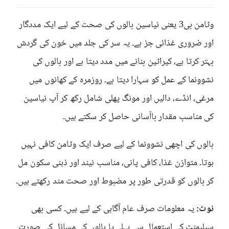
وٹامن بی3 یعنی نیاسین بالوں کی صحت کے لیے ایک مددگار
اور ضروری غذائی جز ہے۔ یہ سر کی جلد میں خون کی گردش
بہتر کرتا ہے، کیراٹین بنانے میں مدد دیتا ہے اور بالوں کی
نشوونما کے عمل کو سہارا دیتا ہے۔ روزمرہ کے کھانوں میں
مرغی، انڈے، دالیں اور مونگ پھلی شامل رکھ کر آپ نیاسین
کی مناسب مقدار باآسانی حاصل کر سکتے ہیں۔
بالوں کی اچھی نشوونما کے لیے صرف ایک وٹامن کافی نہیں
ہوتا۔ متوازن غذا، کافی پانی، مناسب نیند اور ذہنی سکون مل
کر بالوں کو قدرتی طور پر مضبوط اور صحت مند رکھتے ہیں۔
نوٹ:
یہ معلومات صرف عام آگاہی کے لیے ہیں۔ کسی بھی
سپلیمنٹ کے استعمال سے پہلے یا بالوں کے مسائل کی صورت