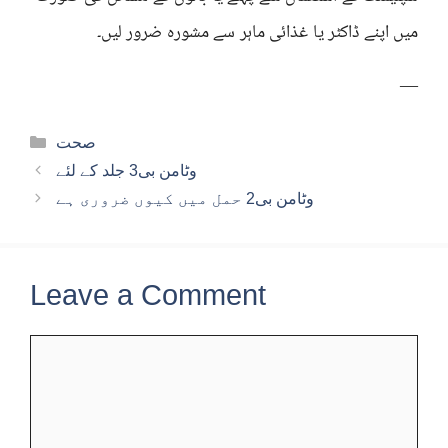
میں اپنے ڈاکٹر یا غذائی ماہر سے مشورہ ضرور لیں۔
—
Categories
صحت
وٹامن بی3 جلد کے لئے
وٹامن بی2 حمل میں کیوں ضروری ہے
Leave a Comment
Comment