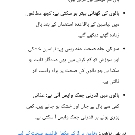
بالوں کی گھنائی بہتر ہو سکتی ہے:
کچھ مطالعوں
میں نیاسین کے باقاعدہ استعمال کے بعد بال
زیادہ گھنے دیکھے گئے۔
سر کی جلد صحت مند رہتی ہے:
نیاسین خشکی
اور سوزش کو کم کرنے میں بھی مددگار ثابت ہو
سکتا ہے جو بالوں کی صحت پر براہ راست اثر
ڈالتی ہے۔
بالوں میں قدرتی چمک واپس آتی ہے:
غذائی
کمی سے بال بے جان اور خشک ہو جاتے ہیں۔ کمی
پوری ہونے پر قدرتی چمک واپس آ سکتی ہے۔
یہ بھی پڑھیں:
وٹامن بی3 کے مکمل فائدے صحت کے لیے