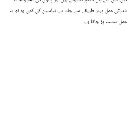
ہیں۔ اس سے بال مضبوط ہوتے ہیں اور بالوں کی نشوونما کا
قدرتی عمل بہتر طریقے سے چلتا ہے۔ نیاسین کی کمی ہو تو یہ
عمل سست پڑ جاتا ہے۔