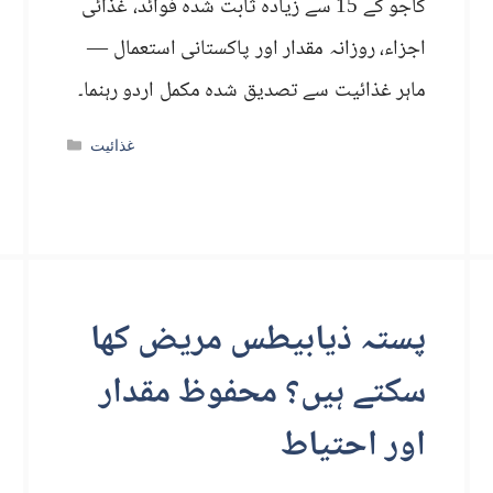
کاجو کے 15 سے زیادہ ثابت شدہ فوائد، غذائی
اجزاء، روزانہ مقدار اور پاکستانی استعمال —
ماہر غذائیت سے تصدیق شدہ مکمل اردو رہنما۔
Categories
غذائیت
پستہ ذیابیطس مریض کھا
سکتے ہیں؟ محفوظ مقدار
اور احتیاط