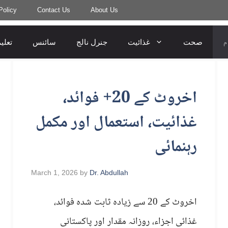
Policy
Contact Us
About Us
م
صحت
غذائیت
جنرل نالج
سائنس
تعلی
اخروٹ کے 20+ فوائد،
غذائیت، استعمال اور مکمل
رہنمائی
March 1, 2026
by
Dr. Abdullah
اخروٹ کے 20 سے زیادہ ثابت شدہ فوائد،
غذائی اجزاء، روزانہ مقدار اور پاکستانی