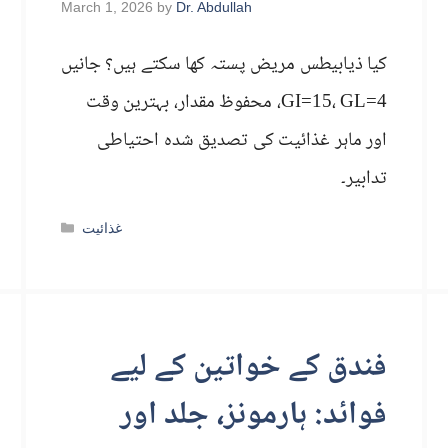
March 1, 2026
by
Dr. Abdullah
کیا ذیابیطس مریض پستہ کھا سکتے ہیں؟ جانیں
GI=15، GL=4، محفوظ مقدار، بہترین وقت
اور ماہر غذائیت کی تصدیق شدہ احتیاطی
تدابیر۔
Categories
غذائیت
فندق کے خواتین کے لیے
فوائد: ہارمونز، جلد اور