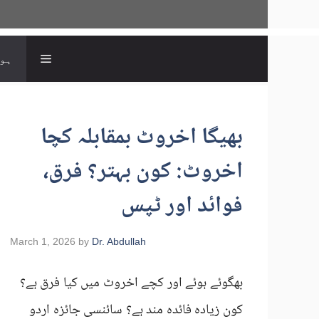
ہو
بھیگا اخروٹ بمقابلہ کچا
اخروٹ: کون بہتر؟ فرق،
فوائد اور ٹپس
March 1, 2026
by
Dr. Abdullah
بھگوئے ہوئے اور کچے اخروٹ میں کیا فرق ہے؟
کون زیادہ فائدہ مند ہے؟ سائنسی جائزہ اردو