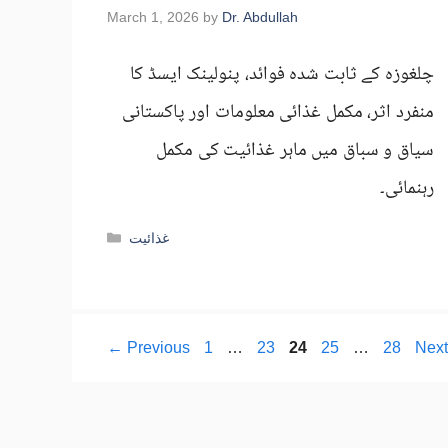
March 1, 2026
by
Dr. Abdullah
چلغوزہ کے ثابت شدہ فوائد، پنولینک ایسڈ کا
منفرد اثر، مکمل غذائی معلومات اور پاکستانی
سیاق و سباق میں ماہر غذائیت کی مکمل
رہنمائی۔
Categories
غذائیت
Page
Page
Page
Page
Page
←
Previous
1
…
23
24
25
…
28
Nex